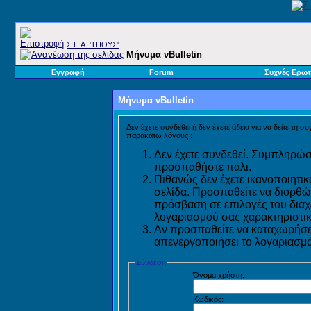
Σ.E.A. 'ΤΗΘΥΣ'
Μήνυμα vBulletin
Εγγραφή
Forum
Συχνές Ερωτ
Μήνυμα vBulletin
Δεν έχετε συνδεθεί ή δεν έχετε άδεια για να δείτε τη σ
παρακάτω λόγους :
Δεν έχετε συνδεθεί. Συμπληρώστ
προσπαθήστε πάλι.
Πιθανώς δεν έχετε ικανοποιητικ
σελίδα. Προσπαθείτε να διορθώ
πρόσβαση σε επιλογές του διαχε
λογαριασμού σας χαρακτηριστικ
Αν προσπαθείτε να καταχωρήσετ
απενεργοποιήσει το λογαριασμό 
Σύνδεση
Όνομα χρήστη:
Κωδικός: