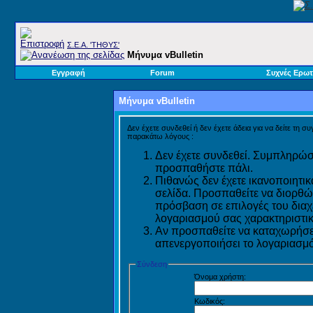
Σ.E.A. 'ΤΗΘΥΣ'
Μήνυμα vBulletin
Εγγραφή
Forum
Συχνές Ερωτ
Μήνυμα vBulletin
Δεν έχετε συνδεθεί ή δεν έχετε άδεια για να δείτε τη σ
παρακάτω λόγους :
Δεν έχετε συνδεθεί. Συμπληρώστ
προσπαθήστε πάλι.
Πιθανώς δεν έχετε ικανοποιητικ
σελίδα. Προσπαθείτε να διορθώ
πρόσβαση σε επιλογές του διαχε
λογαριασμού σας χαρακτηριστικ
Αν προσπαθείτε να καταχωρήσετ
απενεργοποιήσει το λογαριασμό 
Σύνδεση
Όνομα χρήστη:
Κωδικός: