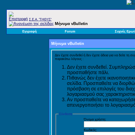
Σ.E.A. 'ΤΗΘΥΣ'
Μήνυμα vBulletin
Εγγραφή
Forum
Συχνές Ερωτ
Μήνυμα vBulletin
Δεν έχετε συνδεθεί ή δεν έχετε άδεια για να δείτε τη σ
παρακάτω λόγους :
Δεν έχετε συνδεθεί. Συμπληρώστ
προσπαθήστε πάλι.
Πιθανώς δεν έχετε ικανοποιητικ
σελίδα. Προσπαθείτε να διορθώ
πρόσβαση σε επιλογές του διαχε
λογαριασμού σας χαρακτηριστικ
Αν προσπαθείτε να καταχωρήσετ
απενεργοποιήσει το λογαριασμό 
Σύνδεση
Όνομα χρήστη:
Κωδικός: