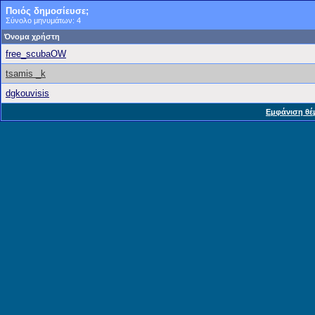
Ποιός δημοσίευσε;
Σύνολο μηνυμάτων: 4
Όνομα χρήστη
free_scubaOW
tsamis _k
dgkouvisis
Εμφάνιση θέ