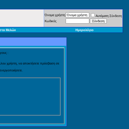
Όνομα χρήστη
Αυτόματη Σύνδεση
Κωδικός
στα Μελών
Ημερολόγιο
γους :
 άλλου χρήστη, να αποκτήσετε πρόσβαση σε
 ενεργοποιήσετε.