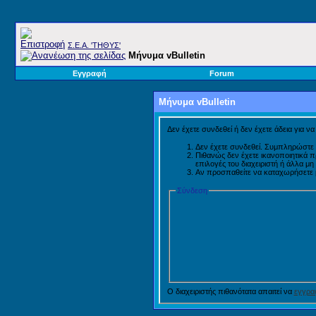
Σ.E.A. 'ΤΗΘΥΣ'
Μήνυμα vBulletin
Εγγραφή
Forum
Μήνυμα vBulletin
Δεν έχετε συνδεθεί ή δεν έχετε άδεια για ν
Δεν έχετε συνδεθεί. Συμπληρώστε 
Πιθανώς δεν έχετε ικανοποιητικά 
επιλογές του διαχειριστή ή άλλα μ
Αν προσπαθείτε να καταχωρήσετε μή
Σύνδεση
Ο διαχειριστής πιθανότατα απαιτεί να
εγγραφ