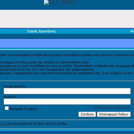
Συχνές Ερωτήσεις
Λί
α δείτε τη συγκεκριμένη σελίδα. Αυτό μπορεί να συμβαίνει εξαιτίας ενός από τους παρακάτω λό
τη φόρμα στο τέλος αυτής της σελίδας και προσπαθήστε πάλι.
προνόμια για να έχετε πρόσβαση σε αυτή τη σελίδα. Προσπαθείτε να διορθώσετε το μήνυμα
η επιτρεπόμενα για τον τύπο του λογαριασμού σας χαρακτηριστικά;
νυμα, ο διαχειριστής ίσως έχει απενεργοποιήσει το λογαριασμό σας, ή να περιμένει να τον
Όνομα χρήστη:
Κωδικός:
Ξεχάσατε τον κωδικό σας;
Αυτόματη Σύνδεση
είτε
για να μπορέσετε να δείτε αυτή τη σελίδα.