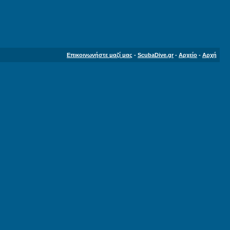
Επικοινωνήστε μαζί μας
-
ScubaDive.gr
-
Αρχείο
-
Αρχή