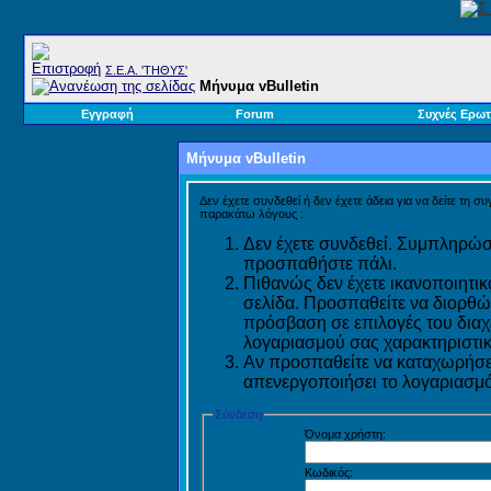
Σ.E.A. 'ΤΗΘΥΣ'
Μήνυμα vBulletin
Εγγραφή
Forum
Συχνές Ερωτ
Μήνυμα vBulletin
Δεν έχετε συνδεθεί ή δεν έχετε άδεια για να δείτε τη σ
παρακάτω λόγους :
Δεν έχετε συνδεθεί. Συμπληρώστ
προσπαθήστε πάλι.
Πιθανώς δεν έχετε ικανοποιητικ
σελίδα. Προσπαθείτε να διορθώ
πρόσβαση σε επιλογές του διαχε
λογαριασμού σας χαρακτηριστικ
Αν προσπαθείτε να καταχωρήσετ
απενεργοποιήσει το λογαριασμό 
Σύνδεση
Όνομα χρήστη:
Κωδικός: