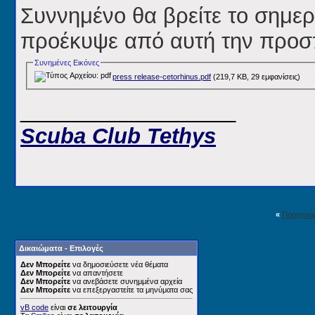
Συννημένο θα βρείτε το σημε
προέκυψε από αυτή την προσ
Συνημένες Εικόνες
press release-cetorhinus.pdf
(219,7 KB, 29 εμφανίσεις)
__________________
Scuba Club Tethys
«
Προηγού
Δικαιώματα - Επιλογές
Δεν Μπορείτε
να δημοσιεύσετε νέα θέματα
Δεν Μπορείτε
να απαντήσετε
Δεν Μπορείτε
να ανεβάσετε συνημμένα αρχεία
Δεν Μπορείτε
να επεξεργαστείτε τα μηνύματα σας
vB code
είναι
σε λειτουργία