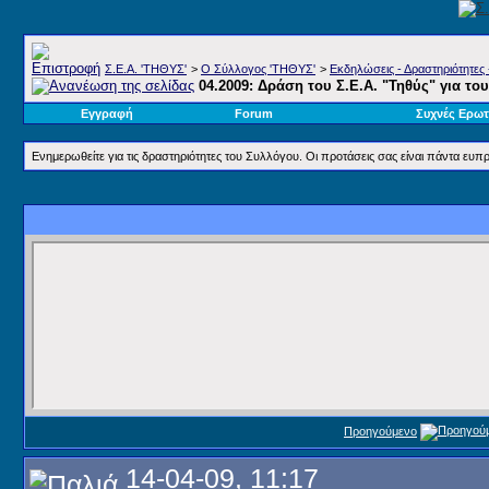
Σ.E.A. 'ΤΗΘΥΣ'
>
Ο Σύλλογος 'ΤΗΘΥΣ'
>
Εκδηλώσεις - Δραστηριότητες 
04.2009: Δράση του Σ.Ε.Α. "Τηθύς" για το
Εγγραφή
Forum
Συχνές Ερωτ
Ενημερωθείτε για τις δραστηριότητες του Συλλόγου. Οι προτάσεις σας είναι πάντα ευπρ
Προηγούμενο
14-04-09, 11:17