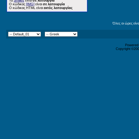
Τα
Smilies
είναι
σε λειτουργία
Ο κώδικας
[IMG]
είναι
σε λειτουργία
Ο κώδικας HTML είναι
εκτός λειτουργίας
Όλες οι ώρες είν
Powered b
Copyright ©2000