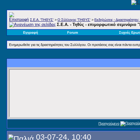
Σ.E.A. 'ΤΗΘΥΣ'
>
Ο Σύλλογος 'ΤΗΘΥΣ'
>
Εκδηλώσεις - Δραστηριότητες 
Σ.Ε.Α. - Τηθύς - επιμορφωτικό σεμινάριο 
Εγγραφή
Forum
Συχνές Ερωτ
Ενημερωθείτε για τις δραστηριότητες του Συλλόγου. Οι προτάσεις σας είναι πάντα ευπρ
Προηγούμενο
03-07-24, 10:40