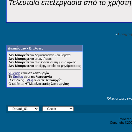
Τελευταία επεξεργασία από το χρήστη
«
Προηγού
Δικαιώματα - Επιλογές
Δεν Μπορείτε
να δημοσιεύσετε νέα θέματα
Δεν Μπορείτε
να απαντήσετε
Δεν Μπορείτε
να ανεβάσετε συνημμένα αρχεία
Δεν Μπορείτε
να επεξεργαστείτε τα μηνύματα σας
vB code
είναι
σε λειτουργία
Τα
Smilies
είναι
σε λειτουργία
Ο κώδικας
[IMG]
είναι
σε λειτουργία
Ο κώδικας HTML είναι
εκτός λειτουργίας
Όλες οι ώρες είν
Powered b
Copyright ©2000