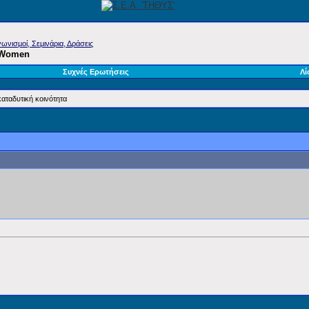
ωνισμοί, Σεμινάρια, Δράσεις
e Women
Συχνές Ερωτήσεις
Λί
καταδυτική κοινότητα