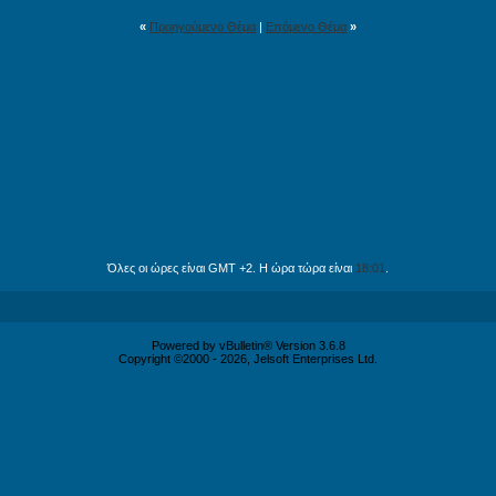
«
Προηγούμενο Θέμα
|
Επόμενο Θέμα
»
Όλες οι ώρες είναι GMT +2. Η ώρα τώρα είναι
18:01
.
Powered by vBulletin® Version 3.6.8
Copyright ©2000 - 2026, Jelsoft Enterprises Ltd.