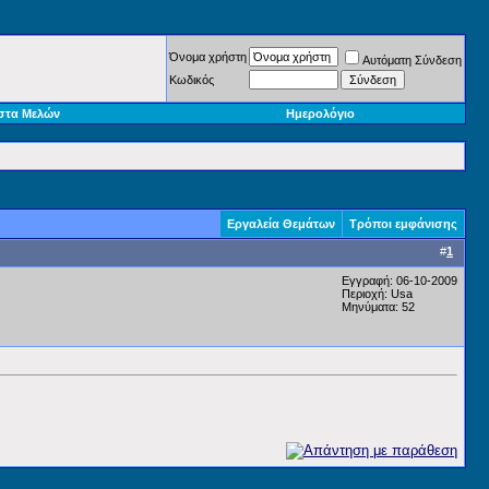
Όνομα χρήστη
Αυτόματη Σύνδεση
Κωδικός
στα Μελών
Ημερολόγιο
Εργαλεία Θεμάτων
Τρόποι εμφάνισης
#
1
Εγγραφή: 06-10-2009
Περιοχή: Usa
Μηνύματα: 52