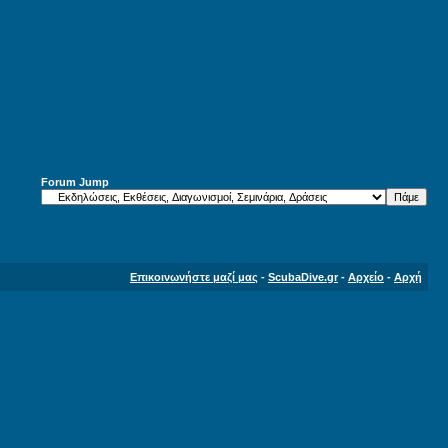
Forum Jump
Επικοινωνήστε μαζί μας
-
ScubaDive.gr
-
Αρχείο
-
Αρχή