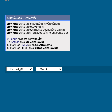
Δικαιώματα - Επιλογές
Δεν Μπορείτε
να δημοσιεύσετε νέα θέματα
Δεν Μπορείτε
να απαντήσετε
Δεν Μπορείτε
να ανεβάσετε συνημμένα αρχεία
Δεν Μπορείτε
να επεξεργαστείτε τα μηνύματα σας
vB code
είναι
σε λειτουργία
Τα
Smilies
είναι
σε λειτουργία
Ο κώδικας
[IMG]
είναι
σε λειτουργία
Ο κώδικας HTML είναι
εκτός λειτουργίας