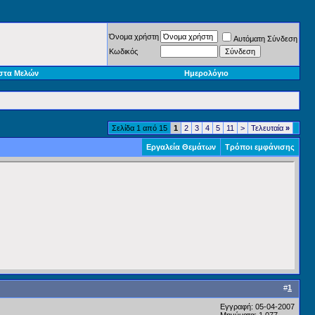
Όνομα χρήστη
Αυτόματη Σύνδεση
Κωδικός
στα Μελών
Ημερολόγιο
Σελίδα 1 από 15
1
2
3
4
5
11
>
Τελευταία
»
Εργαλεία Θεμάτων
Τρόποι εμφάνισης
#
1
Εγγραφή: 05-04-2007