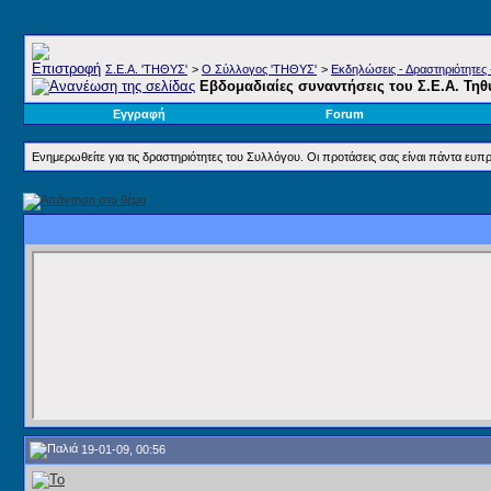
Σ.E.A. 'ΤΗΘΥΣ'
>
Ο Σύλλογος 'ΤΗΘΥΣ'
>
Εκδηλώσεις - Δραστηριότητες 
Εβδομαδιαίες συναντήσεις του Σ.Ε.Α. Τηθ
Εγγραφή
Forum
Ενημερωθείτε για τις δραστηριότητες του Συλλόγου. Οι προτάσεις σας είναι πάντα ευπρ
19-01-09, 00:56