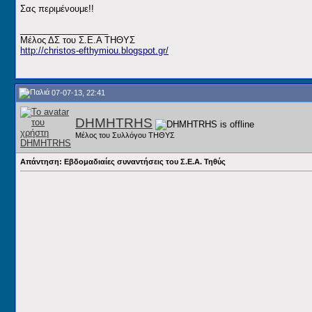
Σας περιμένουμε!!
__________________
Μέλος ΔΣ του Σ.Ε.Α ΤΗΘΥΣ
http://christos-efthymiou.blogspot.gr/
07-07-13, 22:41
DHMHTRHS
Μέλος του Συλλόγου ΤΗΘΥΣ
Απάντηση: Εβδομαδιαίες συναντήσεις του Σ.Ε.Α. Τηθύς