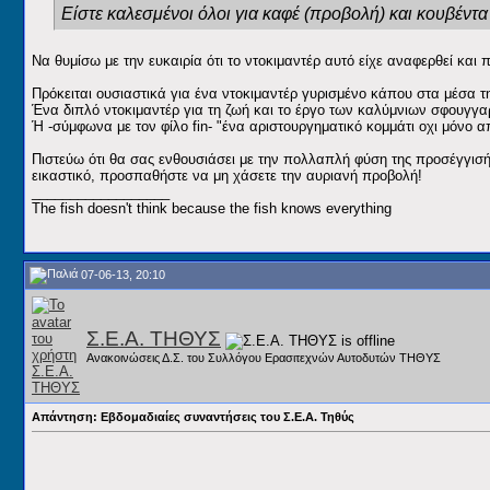
Είστε καλεσμένοι όλοι για καφέ (προβολή) και κουβέντ
Να θυμίσω με την ευκαιρία ότι το ντοκιμαντέρ αυτό είχε αναφερθεί και
Πρόκειται ουσιαστικά για ένα ντοκιμαντέρ γυρισμένο κάπου στα μέσα τ
Ένα διπλό ντοκιμαντέρ για τη ζωή και το έργο των καλύμνιων σφουγγα
Ή -σύμφωνα με τον φίλο fin- "ένα αριστουργηματικό κομμάτι οχι μόνο α
Πιστεύω ότι θα σας ενθουσιάσει με την πολλαπλή φύση της προσέγγισής το
εικαστικό, προσπαθήστε να μη χάσετε την αυριανή προβολή!
__________________
The fish doesn't think because the fish knows everything
07-06-13, 20:10
Σ.Ε.Α. ΤΗΘΥΣ
Ανακοινώσεις Δ.Σ. του Συλλόγου Ερασιτεχνών Αυτοδυτών ΤΗΘΥΣ
Απάντηση: Εβδομαδιαίες συναντήσεις του Σ.Ε.Α. Τηθύς