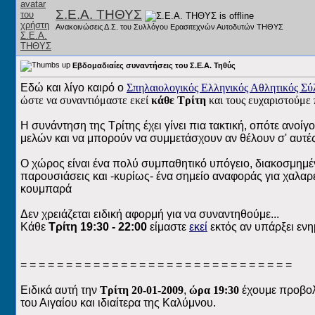
Σ.Ε.Α. ΤΗΘΥΣ
Ανακοινώσεις Δ.Σ. του Συλλόγου Ερασιτεχνών Αυτοδυτών ΤΗΘΥΣ
Εβδομαδιαίες συναντήσεις του Σ.Ε.Α. Τηθύς
Εδώ και λίγο καιρό ο
Σπηλαιολογικός Ελληνικός Αθλητικός Σύ
ώστε να συναντιόμαστε εκεί
κάθε Τρίτη
και τους ευχαριστούμε 
Η συνάντηση της Τρίτης έχει γίνει πια τακτική, οπότε ανο
μελών και να μπορούν να συμμετάσχουν αν θέλουν σ' αυτές
Ο χώρος είναι ένα πολύ συμπαθητικό υπόγειο, διακοσμημέ
παρουσιάσεις και -κυρίως- ένα σημείο αναφοράς για χαλαρ
κουμπαρά
Δεν χρειάζεται ειδική αφορμή για να συναντηθούμε...
Κάθε
Τρίτη 19:30 - 22:00
είμαστε
εκεί
εκτός αν υπάρξει εν
= = = = = = = = = = = = = = = = = = = = = = = = = = = = = =
Ειδικά αυτή την
Τρίτη 20-01-2009
,
ώρα 19:30
έχουμε προβολ
του Αιγαίου και ιδιαίτερα της Καλύμνου.