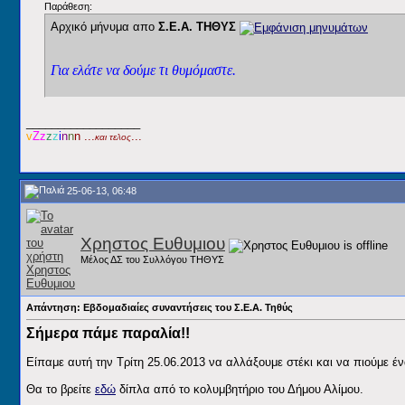
Παράθεση:
Αρχικό μήνυμα απο
Σ.Ε.Α. ΤΗΘΥΣ
Για ελάτε να δούμε τι θυμόμαστε.
__________________
v
Ζz
z
z
i
n
n
n ...
...
και τελος
25-06-13, 06:48
Χρηστος Ευθυμιου
Μέλος ΔΣ του Συλλόγου ΤΗΘΥΣ
Απάντηση: Εβδομαδιαίες συναντήσεις του Σ.Ε.Α. Τηθύς
Σήμερα πάμε παραλία!!
Είπαμε αυτή την Τρίτη 25.06.2013 να αλλάξουμε στέκι και να πιούμε 
Θα το βρείτε
εδώ
δίπλα από το κολυμβητήριο του Δήμου Αλίμου.