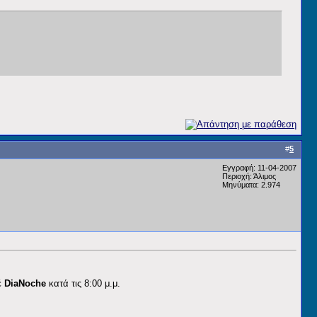
#
5
Εγγραφή: 11-04-2007
Περιοχή: Άλιμος
Μηνύματα: 2.974
έ
DiaNoche
κατά τις 8:00 μ.μ.