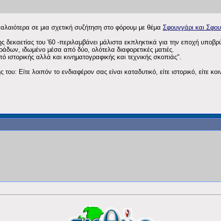
α
 παλαιότερα σε μια σχετική συζήτηση στο φόρουμ με θέμα
Σφουγγάρι και Σφο
ης δεκαετίας του '60 -περιλαμβάνει μάλιστα εκπληκτικά για την εποχή υποβρ
ράδων, ιδωμένο μέσα από δύο, ολότελα διαφορετικές ματιές.
πό ιστορικής αλλά και κινηματογραφικής και τεχνικής σκοπιάς".
υ: Είτε λοιπόν το ενδιαφέρον σας είναι καταδυτικό, είτε ιστορικό, είτε κοιν