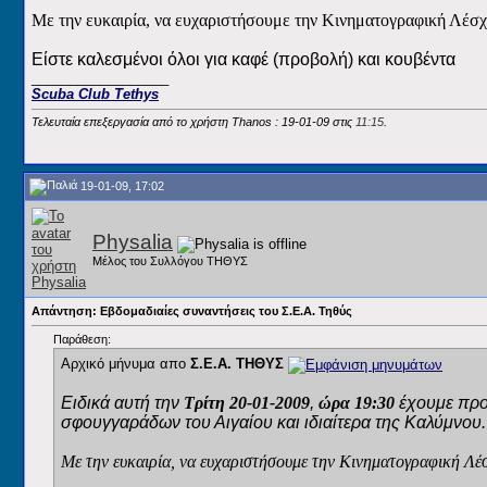
Με την ευκαιρία, να ευχαριστήσουμε την Κινηματογραφική Λέσ
Είστε καλεσμένοι όλοι για καφέ (προβολή) και κουβέντα
__________________
Scuba Club Tethys
Τελευταία επεξεργασία από το χρήστη Thanos : 19-01-09 στις
11:15
.
19-01-09, 17:02
Physalia
Μέλος του Συλλόγου ΤΗΘΥΣ
Απάντηση: Εβδομαδιαίες συναντήσεις του Σ.Ε.Α. Τηθύς
Παράθεση:
Αρχικό μήνυμα απο
Σ.Ε.Α. ΤΗΘΥΣ
Ειδικά αυτή την
Τρίτη 20-01-2009
,
ώρα 19:30
έχουμε προ
σφουγγαράδων του Αιγαίου και ιδιαίτερα της Καλύμνου.
Με την ευκαιρία, να ευχαριστήσουμε την Κινηματογραφική Λ