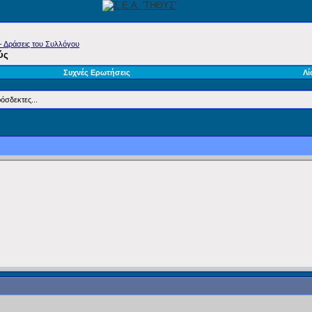
- Δράσεις του Συλλόγου
ύς
Συχνές Ερωτήσεις
Λί
όσδεκτες...