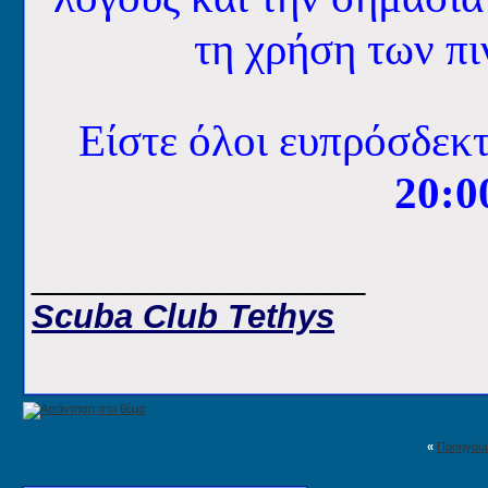
τη χρήση των π
Είστε όλοι ευπρόσδεκτ
20:0
__________________
Scuba Club Tethys
«
Προηγού