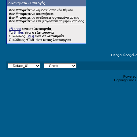
Δικαιώματα - Επιλογές
Δεν Μπορείτε
να δημοσιεύσετε νέα θέματα
Δεν Μπορείτε
να απαντήσετε
Δεν Μπορείτε
να ανεβάσετε συνημμένα αρχεία
Δεν Μπορείτε
να επεξεργαστείτε τα μηνύματα σας
vB code
είναι
σε λειτουργία
Τα
Smilies
είναι
σε λειτουργία
Ο κώδικας
[IMG]
είναι
σε λειτουργία
Ο κώδικας HTML είναι
εκτός λειτουργίας
Όλες οι ώρες είν
Powered b
Copyright ©2000