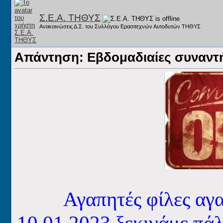
Σ.Ε.Α. ΤΗΘΥΣ
Ανακοινώσεις Δ.Σ. του Συλλόγου Ερασιτεχνών Αυτοδυτών ΤΗΘΥΣ
Απάντηση: Εβδομαδιαίες συναντήσ
Αγαπητές φίλες αγα