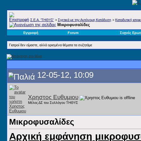
Σ.E.A. 'ΤΗΘΥΣ'
>
Σχετικά με την Αυτόνομη Κατάδυση
>
Καταδυτική ιατρι
Μικροφυσαλίδες
Εγγραφή
Forum
Συχνές Ερωτ
Γιατροί δεν είμαστε, αλλά ορισμένα θέματα τα συζητάμε
12-05-12, 10:09
Χρηστος Ευθυμιου
Μέλος ΔΣ του Συλλόγου ΤΗΘΥΣ
Μικροφυσαλίδες
Αρχική εμφάνηση μικροφυ