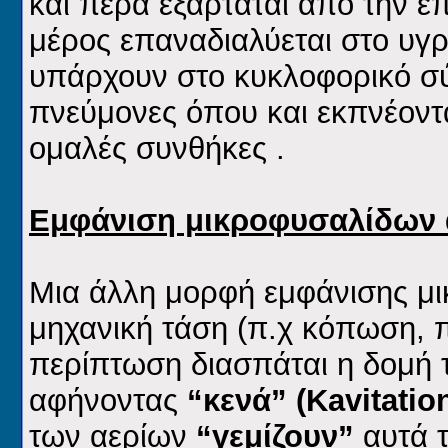
και πέρα εξαρτάται από την ε
μέρος επαναδιαλύεται στο υγρ
υπάρχουν στο κυκλοφορικό σ
πνεύμονες όπου και εκπνέοντ
ομαλές συνθήκες .
Εμφάνιση μικροφυσαλίδων 
Μια άλλη μορφή εμφάνισης μ
μηχανική τάση (π.χ κόπωση, 
περίπτωση διασπάται η δομή 
αφήνοντας
“κενά”
(Kavitatio
των αερίων
“γεμίζουν”
αυτά τ