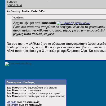
Απάντηση: Zodiac Cadet 340s
Παράθεση:
Αρχικό μήνυμα απο
konskoub
Pano στο μόνο που μπορώ να σε βοηθήσω είναι ότι το φουσκωτάκι π
άτομα πρέπει να κάθονται στο πίσω μέρος για να μην αποσυνδεθεί τ
μηχανή.Κατά τα άλλα μια χαρά.
Να σου πω την αλήθεια όταν το φύσκωσα απογοητεύτηκα λόγω μεγέθου
Τουλάχιστον για τις βουτιές θα είμαι με ένα άτομο που βουτάει και έν
Αλλά αυτό που είπες για 3 μποφώρ με προβλημάτισε λίγο. Θα σας πω ε
Δικαιώματα - Επιλογές
Δεν Μπορείτε
να δημοσιεύσετε νέα θέματα
Δεν Μπορείτε
να απαντήσετε
Δεν Μπορείτε
να ανεβάσετε συνημμένα αρχεία
Δεν Μπορείτε
να επεξεργαστείτε τα μηνύματα σας
vB code
είναι
σε λειτουργία
Τα
Smilies
είναι
σε λειτουργία