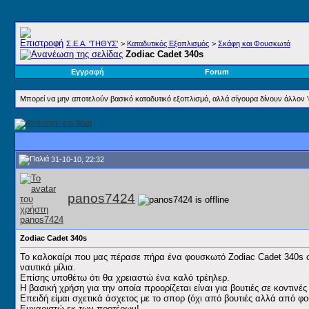
Σ.E.A. 'ΤΗΘΥΣ'
>
Καταδυτικός Εξοπλισμός
>
Σκάφη και Φουσκωτά
Zodiac Cadet 340s
Εγγραφή
Forum
Μπορεί να μην αποτελούν βασικό καταδυτικό εξοπλισμό, αλλά σίγουρα δίνουν άλλον 'α
31-10-10, 22:32
panos7424
Zodiac Cadet 340s
Το καλοκαίρι που μας πέρασε πήρα ένα φουσκωτό Zodiac Cadet 340s σ
ναυτικά μίλια.
Επίσης υποθέτω ότι θα χρειαστώ ένα καλό τρέηλερ.
Η βασική χρήση για την οποία προορίζεται είναι για βουτιές σε κοντινέ
Επειδή είμαι σχετικά άσχετος με το σπορ (όχι από βουτιές αλλά από φο
Ευχαριστώ εκ των προτέρων!