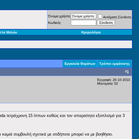
Όνομα χρήστη
Αυτόματη Σύνδεση
Κωδικός
στα Μελών
Ημερολόγιο
Εργαλεία Θεμάτων
Τρόποι εμφάνισης
#
1
Εγγραφή: 26-10-2010
Μηνύματα: 52
da τετράχρονη 15 ίππων καθώς και τον απαραίτητο εξοπλισμό για 3
ι καμιά συμβουλή σχετικά με οτιδήποτε μπορεί να με βοηθήσει.