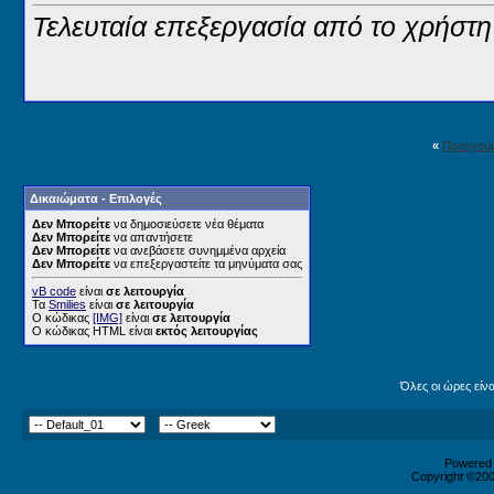
Τελευταία επεξεργασία από το χρήστη 
«
Προηγού
Δικαιώματα - Επιλογές
Δεν Μπορείτε
να δημοσιεύσετε νέα θέματα
Δεν Μπορείτε
να απαντήσετε
Δεν Μπορείτε
να ανεβάσετε συνημμένα αρχεία
Δεν Μπορείτε
να επεξεργαστείτε τα μηνύματα σας
vB code
είναι
σε λειτουργία
Τα
Smilies
είναι
σε λειτουργία
Ο κώδικας
[IMG]
είναι
σε λειτουργία
Ο κώδικας HTML είναι
εκτός λειτουργίας
Όλες οι ώρες είν
Powered b
Copyright ©2000