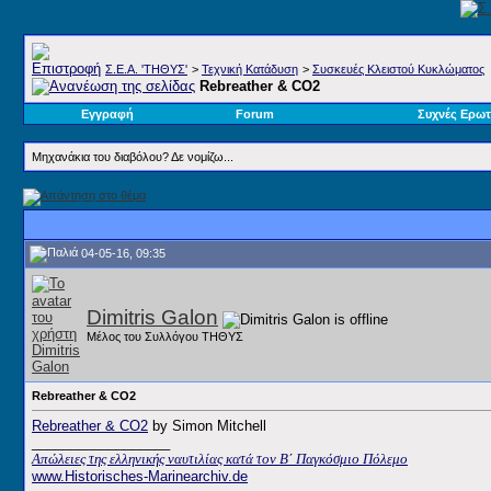
Σ.E.A. 'ΤΗΘΥΣ'
>
Τεχνική Κατάδυση
>
Συσκευές Κλειστού Κυκλώματος
Rebreather & CO2
Εγγραφή
Forum
Συχνές Ερωτ
Μηχανάκια του διαβόλου? Δε νομίζω...
04-05-16, 09:35
Dimitris Galon
Μέλος του Συλλόγου ΤΗΘΥΣ
Rebreather & CO2
Rebreather & CO2
by Simon Mitchell
__________________
Απώλειες της ελληνικής ναυτιλίας κατά τον Β΄ Παγκόσμιο Πόλεμο
www.Historisches-Marinearchiv.de