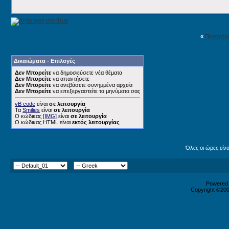
«
Προηγού
Δικαιώματα - Επιλογές
Δεν Μπορείτε
να δημοσιεύσετε νέα θέματα
Δεν Μπορείτε
να απαντήσετε
Δεν Μπορείτε
να ανεβάσετε συνημμένα αρχεία
Δεν Μπορείτε
να επεξεργαστείτε τα μηνύματα σας
vB code
είναι
σε λειτουργία
Τα
Smilies
είναι
σε λειτουργία
Ο κώδικας
[IMG]
είναι
σε λειτουργία
Ο κώδικας HTML είναι
εκτός λειτουργίας
Όλες οι ώρες είν
Powered b
Copyright ©2000