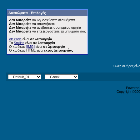
Δικαιώματα - Επιλογές
Δεν Μπορείτε
να δημοσιεύσετε νέα θέματα
Δεν Μπορείτε
να απαντήσετε
Δεν Μπορείτε
να ανεβάσετε συνημμένα αρχεία
Δεν Μπορείτε
να επεξεργαστείτε τα μηνύματα σας
vB code
είναι
σε λειτουργία
Τα
Smilies
είναι
σε λειτουργία
Ο κώδικας
[IMG]
είναι
σε λειτουργία
Ο κώδικας HTML είναι
εκτός λειτουργίας
Όλες οι ώρες είν
Powered b
Copyright ©2000