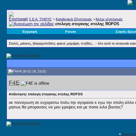
Σ.E.A. 'ΤΗΘΥΣ'
>
Καταδυτικός Εξοπλισμός
>
Άλλος εξοπλισμός
επιλογη στεγανης στολης ROFOS
Εγγραφή
Forum
Συχνές Ερωτ
Στολές, μάσκες, βατραχοπέδιλα, φακοί, μαχαίρια, πυξίδες... - όλο αυτό το αναγκαίο κα
28-01-18, 23:02
F4E
Απάντηση: επιλογη στεγανης στολης ROFOS
οκ παναγιωτη σε ευχαριστω πολυ.την αγορασα κ εγω την στολη αλλα
μηπως θα μπορουσες να μου γραψεις και με ποσα κιλα βουτας?
«
Προηγού