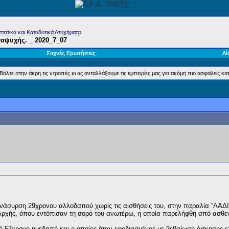
τατικά και Καταδυτικά Ατυχήματα
αψυχής. _ 2020_7_07
Συχνές Ερωτήσεις
Λί
άλτε στην άκρη τις ντροπές κι ας ανταλλάξουμε τις εμπειρίες μας για ακόμη πιο ασφαλείς κατ
νάσυρση 29χρονου αλλοδαπού χωρίς τις αισθήσεις του, στην παραλία ''ΛΑΔΙ
ς Αρχής, όπου εντόπισαν τη σορό του ανωτέρω, η οποία παρελήφθη από ασθ
ό 53χρονο ημεδαπό και ο οποίος ήταν εφοδιασμένος με βεβαίωση άσκησης