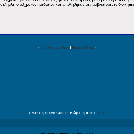
υνελήφθη ο 53χρονος ημεδαπός και επιβλήθηκαν οι προβλεπόμενες διοικητικ
«
Προηγούμενο Θέμα
|
Επόμενο Θέμα
»
Όλες οι ώρες είναι GMT +2. Η ώρα τώρα είναι
18:28
.
Powered by vBulletin® Version 3.6.8