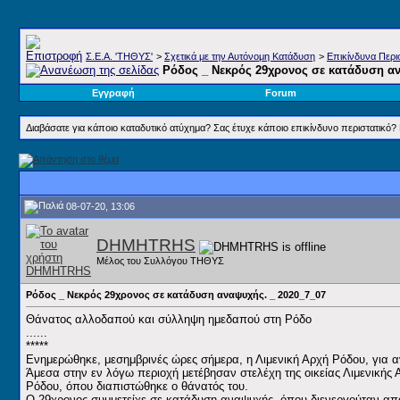
Σ.E.A. 'ΤΗΘΥΣ'
>
Σχετικά με την Αυτόνομη Κατάδυση
>
Επικίνδυνα Περισ
Ρόδος _ Νεκρός 29χρονος σε κατάδυση αν
Εγγραφή
Forum
Διαβάσατε για κάποιο καταδυτικό ατύχημα? Σας έτυχε κάποιο επικίνδυνο περιστατικό? Β
08-07-20, 13:06
DHMHTRHS
Μέλος του Συλλόγου ΤΗΘΥΣ
Ρόδος _ Νεκρός 29χρονος σε κατάδυση αναψυχής. _ 2020_7_07
Θάνατος αλλοδαπού και σύλληψη ημεδαπού στη Ρόδο
......
*****
Ενημερώθηκε, μεσημβρινές ώρες σήμερα, η Λιμενική Αρχή Ρόδου, για α
Άμεσα στην εν λόγω περιοχή μετέβησαν στελέχη της οικείας Λιμενική
Ρόδου, όπου διαπιστώθηκε ο θάνατός του.
Ο 29χρονος συμμετείχε σε κατάδυση αναψυχής, όπου διενεργούταν απ