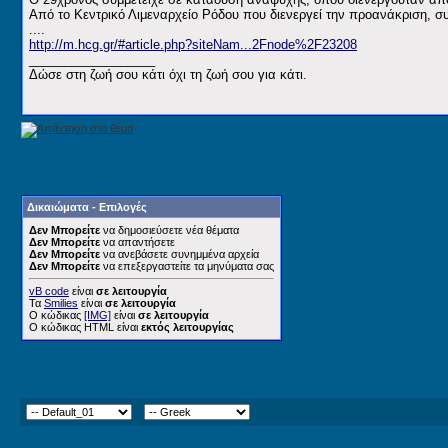
Από το Κεντρικό Λιμεναρχείο Ρόδου που διενεργεί την προανάκριση, σ
....
http://m.hcg.gr/#article.php?siteNam...2Fnode%2F23208
__________________
Δώσε στη ζωή σου κάτι όχι τη ζωή σου για κάτι.
Δικαιώματα - Επιλογές
Δεν Μπορείτε
να δημοσιεύσετε νέα θέματα
Δεν Μπορείτε
να απαντήσετε
Δεν Μπορείτε
να ανεβάσετε συνημμένα αρχεία
Δεν Μπορείτε
να επεξεργαστείτε τα μηνύματα σας
vB code
είναι
σε λειτουργία
Τα
Smilies
είναι
σε λειτουργία
Ο κώδικας
[IMG]
είναι
σε λειτουργία
Ο κώδικας HTML είναι
εκτός λειτουργίας