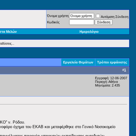
Όνομα χρήστη
Αυτόματη Σύνδεση
Κωδικός
στα Μελών
Ημερολόγιο
αδύσεις...
Εργαλεία Θεμάτων
Τρόποι εμφάνισης
#
1
Εγγραφή: 12-06-2007
Περιοχή: Αθήνα
Μηνύματα: 2.435
ΚΟ'' ν. Ρόδου.
ενοφόρο όχημα του ΕΚΑΒ και μεταφέρθηκε στο Γενικό Νοσοκομείο
 επαγγέλματος παροχέα υπηρεσιών εκπαίδευσης αυτοδυτών.