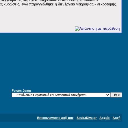
ές κυρώσεις, ενώ παραγγέλθηκε η διενέργεια νεκροψίας - νεκροτομής.
Forum Jump
Επικοινωνήστε μαζί μας
-
ScubaDive.gr
-
Αρχείο
-
Αρχή