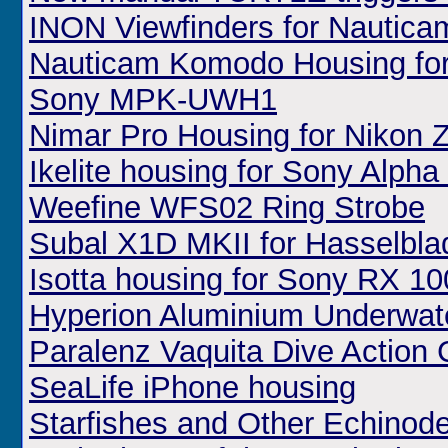
INON Viewfinders for Nautica
Nauticam Komodo Housing f
Sony MPK-UWH1
Nimar Pro Housing for Nikon Z
Ikelite housing for Sony Alph
Weefine WFS02 Ring Strobe
Subal X1D MKII for Hasselbl
Isotta housing for Sony RX 10
Hyperion Aluminium Underwate
Paralenz Vaquita Dive Action
SeaLife iPhone housing
Starfishes and Other Echinoder