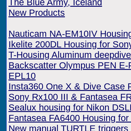
The Blue Army, Iceland
New Products
Nauticam NA-EM10IV Housing
Ikelite 200DL Housing for Sony
T-Housing Aluminum deepdive
Backscatter Olympus PEN E-
EPL10
Insta360 One X & Dive Case
Sony Rx100 III & Fantasea F
Sealux housing for Nikon DS
Fantasea FA6400 Housing for
New manual TURTLE triggers 