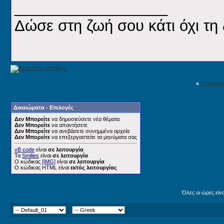
__________________
Δώσε στη ζωή σου κάτι όχι τη 
«
Προηγού
Δικαιώματα - Επιλογές
Δεν Μπορείτε
να δημοσιεύσετε νέα θέματα
Δεν Μπορείτε
να απαντήσετε
Δεν Μπορείτε
να ανεβάσετε συνημμένα αρχεία
Δεν Μπορείτε
να επεξεργαστείτε τα μηνύματα σας
vB code
είναι
σε λειτουργία
Τα
Smilies
είναι
σε λειτουργία
Ο κώδικας
[IMG]
είναι
σε λειτουργία
Ο κώδικας HTML είναι
εκτός λειτουργίας
Όλες οι ώρες είν