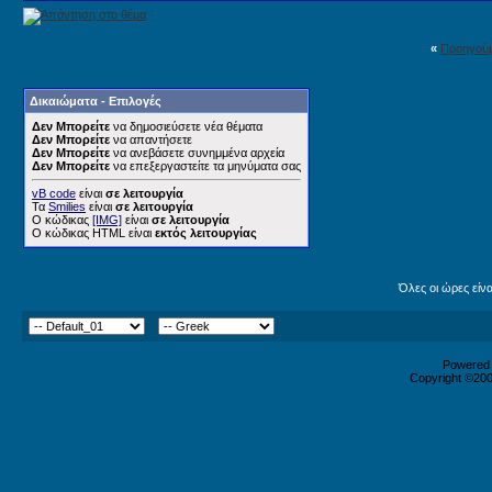
«
Προηγού
Δικαιώματα - Επιλογές
Δεν Μπορείτε
να δημοσιεύσετε νέα θέματα
Δεν Μπορείτε
να απαντήσετε
Δεν Μπορείτε
να ανεβάσετε συνημμένα αρχεία
Δεν Μπορείτε
να επεξεργαστείτε τα μηνύματα σας
vB code
είναι
σε λειτουργία
Τα
Smilies
είναι
σε λειτουργία
Ο κώδικας
[IMG]
είναι
σε λειτουργία
Ο κώδικας HTML είναι
εκτός λειτουργίας
Όλες οι ώρες είν
Powered b
Copyright ©2000