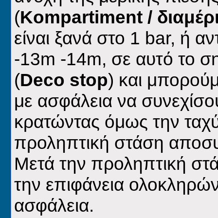
(
Kompartiment
/ διαμέρ
είναι ξανά στο 1
bar,
ή αν
-13
m
-14
m
, σε αυτό το σ
(
Deco
stop
) και μπορού
με ασφάλεια να συνεχίσο
κρατώντας όμως την ταχύ
προληπτική στάση αποσ
Μετά την προληπτική στ
την επιφάνεια ολοκληρώ
ασφάλεια.