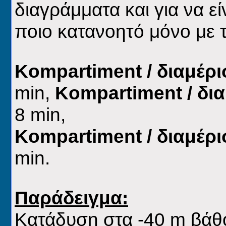
διαγράμματα και
για να εί
ποιο κατανοητό
μόνο με 
Kompartiment
/ διαμέρ
min,
Kompartiment
/ δι
8
min
,
Kompartiment /
διαμέρι
min.
Παράδειγμα:
Κατάδυση στα -40
m
βάθο