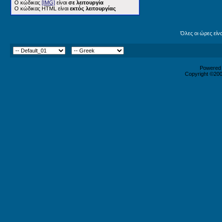
Ο κώδικας
[IMG]
είναι
σε λειτουργία
Ο κώδικας HTML είναι
εκτός λειτουργίας
Όλες οι ώρες είν
Powered b
Copyright ©2000