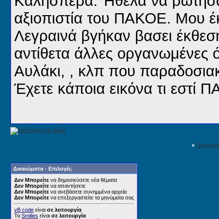
Καλησπέρα. Ήθελα να ρωτήσω 
αξιοπιστία του ΠΑΚΟΕ. Μου έ
Λεγραινά βγήκαν βασει έκθε
αντίθετα άλλες οργανωμένες ό
Αυλάκι, , κλπ που παραδοσια
Έχετε κάποια εικόνα τι εστί 
«
Προηγού
Δικαιώματα - Επιλογές
Δεν Μπορείτε
να δημοσιεύσετε νέα θέματα
Δεν Μπορείτε
να απαντήσετε
Δεν Μπορείτε
να ανεβάσετε συνημμένα αρχεία
Δεν Μπορείτε
να επεξεργαστείτε τα μηνύματα σας
vB code
είναι
σε λειτουργία
Τα
Smilies
είναι
σε λειτουργία