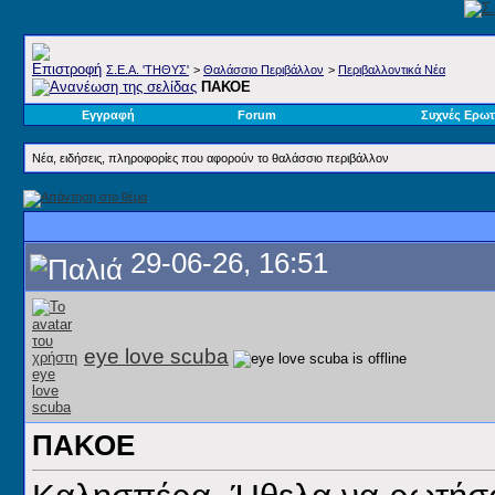
Σ.E.A. 'ΤΗΘΥΣ'
>
Θαλάσσιο Περιβάλλον
>
Περιβαλλοντικά Νέα
ΠΑΚΟΕ
Εγγραφή
Forum
Συχνές Ερωτ
Νέα, ειδήσεις, πληροφορίες που αφορούν το θαλάσσιο περιβάλλον
29-06-26, 16:51
eye love scuba
ΠΑΚΟΕ