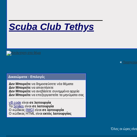
__________________
Scuba Club Tethys
«
Προηγού
Δικαιώματα - Επιλογές
Δεν Μπορείτε
να δημοσιεύσετε νέα θέματα
Δεν Μπορείτε
να απαντήσετε
Δεν Μπορείτε
να ανεβάσετε συνημμένα αρχεία
Δεν Μπορείτε
να επεξεργαστείτε τα μηνύματα σας
vB code
είναι
σε λειτουργία
Τα
Smilies
είναι
σε λειτουργία
Ο κώδικας
[IMG]
είναι
σε λειτουργία
Ο κώδικας HTML είναι
εκτός λειτουργίας
Όλες οι ώρες είν