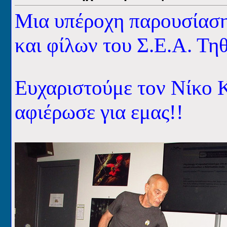
Μια υπέροχη παρουσίαση
και φίλων του Σ.Ε.Α. Τη
Ευχαριστούμε τον Νίκο Κ
αφιέρωσε για εμας!!