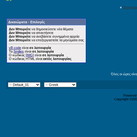
«
Προηγού
Δικαιώματα - Επιλογές
Δεν Μπορείτε
να δημοσιεύσετε νέα θέματα
Δεν Μπορείτε
να απαντήσετε
Δεν Μπορείτε
να ανεβάσετε συνημμένα αρχεία
Δεν Μπορείτε
να επεξεργαστείτε τα μηνύματα σας
vB code
είναι
σε λειτουργία
Τα
Smilies
είναι
σε λειτουργία
Ο κώδικας
[IMG]
είναι
σε λειτουργία
Ο κώδικας HTML είναι
εκτός λειτουργίας
Όλες οι ώρες είν
Powered b
Copyright ©2000