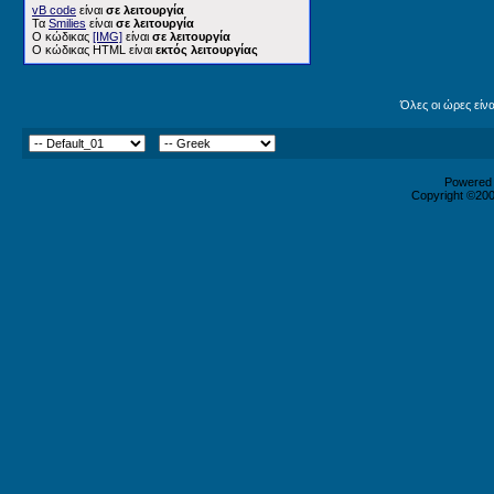
vB code
είναι
σε λειτουργία
Τα
Smilies
είναι
σε λειτουργία
Ο κώδικας
[IMG]
είναι
σε λειτουργία
Ο κώδικας HTML είναι
εκτός λειτουργίας
Όλες οι ώρες είν
Powered b
Copyright ©2000