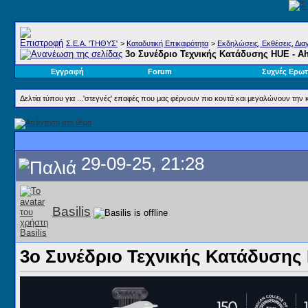
Σ.E.A. 'ΤΗΘΥΣ'
>
Καταδυτική Επικαιρότητα
>
Εκδηλώσεις, Εκθέσεις, Διαγ
3ο Συνέδριο Τεχνικής Κατάδυσης HUE - 
Εγγραφή
Forum
Συχνές Ερωτ
Δελτία τύπου για ...'στεγνές' επαφές που μας φέρνουν πιο κοντά και μεγαλώνουν την 
29-09-25, 21:28
Basilis
3ο Συνέδριο Τεχνικής Κατάδυσης