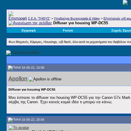
Σ.E.A. 'ΤΗΘΥΣ'
>
Υποβρύχια Φωτογραφία & Video
>
Εξοπλισμός υ/β φω
Diffuser για housing WP-DC55
Εγγραφή
Forum
Συχνές Ερωτ
Φωτ.Μηχανές, Κάμερες, Housings, υ/β flash, όλα αυτά τα μηχανήματα του διαβόλου π
16-06-22, 16:08
Apollon
Diffuser για housing WP-DC55
Μου έσπασε το diffuser του housing WP-DC55 για την Canon G7x Mark
σέρβις της Canon. Έχει κανείς καμιά ιδέα τι μπορώ να κάνω;
16-06-22, 20:04