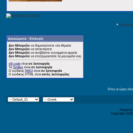
«
Προηγού
Δικαιώματα - Επιλογές
Δεν Μπορείτε
να δημοσιεύσετε νέα θέματα
Δεν Μπορείτε
να απαντήσετε
Δεν Μπορείτε
να ανεβάσετε συνημμένα αρχεία
Δεν Μπορείτε
να επεξεργαστείτε τα μηνύματα σας
vB code
είναι
σε λειτουργία
Τα
Smilies
είναι
σε λειτουργία
Ο κώδικας
[IMG]
είναι
σε λειτουργία
Ο κώδικας HTML είναι
εκτός λειτουργίας
Όλες οι ώρες είν
Powered b
Copyright ©2000