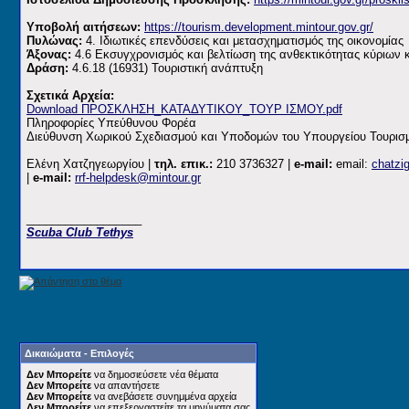
Υποβολή αιτήσεων:
https://tourism.development.mintour.gov.gr/
Πυλώνας:
4. Ιδιωτικές επενδύσεις και μετασχηματισμός της οικονομίας
Άξονας:
4.6 Εκσυγχρονισμός και βελτίωση της ανθεκτικότητας κύριων 
Δράση:
4.6.18 (16931) Τουριστική ανάπτυξη
Σχετικά Αρχεία:
Download ΠΡΟΣΚΛΗΣΗ_ΚΑΤΑΔΥΤΙΚΟΥ_ΤΟΥΡ ΙΣΜΟΥ.pdf
Πληροφορίες Υπεύθυνου Φορέα
Διεύθυνση Χωρικού Σχεδιασμού και Υποδομών του Υπουργείου Τουρισ
Ελένη Χατζηγεωργίου |
τηλ. επικ.:
210 3736327 |
e-mail:
email:
chatzi
|
e-mail:
rrf-helpdesk@mintour.gr
__________________
Scuba Club Tethys
Δικαιώματα - Επιλογές
Δεν Μπορείτε
να δημοσιεύσετε νέα θέματα
Δεν Μπορείτε
να απαντήσετε
Δεν Μπορείτε
να ανεβάσετε συνημμένα αρχεία
Δεν Μπορείτε
να επεξεργαστείτε τα μηνύματα σας