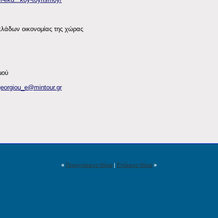
κλάδων οικονομίας της χώρας
μού
georgiou_e@mintour.gr
«
Προηγούμενο Θέμα
|
Επόμενο Θέμα
»