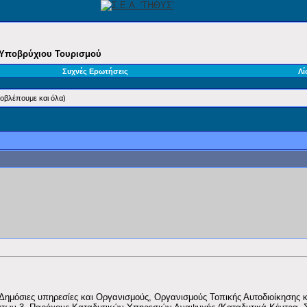
ι Υποβρύχιου Τουρισμού
Συχνές Ερωτήσεις
Λί
ροβλέπουμε και όλα)
ημόσιες υπηρεσίες και Οργανισμούς, Οργανισμούς Τοπικής Αυτοδιοίκησης και 