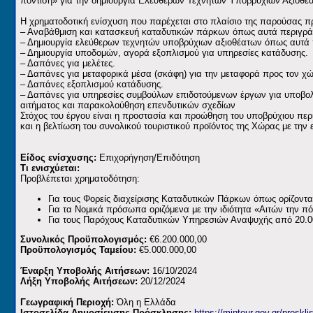
πόντιση» για την δημιουργία Ελεύθερων Τεχνητών Υποβρύχιων Αξιοθ
Η χρηματοδοτική ενίσχυση που παρέχεται στο πλαίσιο της παρούσας π
– Αναβάθμιση και κατασκευή καταδυτικών πάρκων όπως αυτά περιγράφ
– Δημιουργία ελεύθερων τεχνητών υποβρύχιων αξιοθέατων όπως αυτά π
– Δημιουργία υποδομών, αγορά εξοπλισμού για υπηρεσίες κατάδυσης.
– Δαπάνες για μελέτες.
– Δαπάνες για μεταφορικά μέσα (σκάφη) για την μεταφορά προς τον χ
– Δαπάνες εξοπλισμού κατάδυσης.
– Δαπάνες για υπηρεσίες συμβούλων επιδοτούμενων έργων για υποβο
αιτήματος και παρακολούθηση επενδυτικών σχεδίων
Στόχος του έργου είναι η προστασία και προώθηση του υποβρύχιου περι
και η βελτίωση του συνολικού τουριστικού προϊόντος της Χώρας με την
Είδος ενίσχυσης:
Επιχορήγηση/Επιδότηση
Τι ενισχύεται:
Προβλέπεται χρηματοδότηση:
Για τους Φορείς διαχείρισης Καταδυτικών Πάρκων όπως ορίζοντα
Για τα Νομικά πρόσωπα οριζόμενα με την ιδιότητα «Αιτών την 
Για τους Παρόχους Καταδυτικών Υπηρεσιών Αναψυχής από 20.0
Συνολικός Προϋπολογισμός:
€6.200.000,00
Προϋπολογισμός Ταμείου:
€5.000.000,00
Έναρξη Υποβολής Αιτήσεων:
16/10/2024
Λήξη Υποβολής Αιτήσεων:
20/12/2024
Γεωγραφική Περιοχή:
Όλη η Ελλάδα
Ιστοσελίδα Δημοσίευσης Πρόσκλησης:
https://mintour.gov.gr/proskli