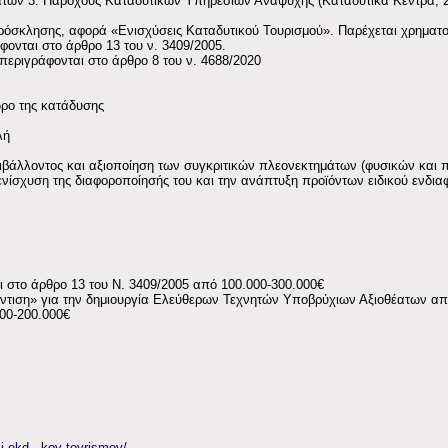
έατων 3. Παρόχους Καταδυτικών Υπηρεσιών Αναψυχής (Καταδυτικά Κέντρα,
ρόσκλησης, αφορά «Ενισχύσεις Καταδυτικού Τουρισμού». Παρέχεται χρηματοδ
ονται στο άρθρο 13 του ν. 3409/2005.
εριγράφονται στο άρθρο 8 του ν. 4688/2020
ώρο της κατάδυσης
λή
βάλλοντος και αξιοποίηση των συγκριτικών πλεονεκτημάτων (φυσικών και πο
 ενίσχυση της διαφοροποίησής του και την ανάπτυξη προϊόντων ειδικού ενδια
ι στο άρθρο 13 του Ν. 3409/2005 από 100.000-300.000€
πόντιση» για την δημιουργία Ελεύθερων Τεχνητών Υποβρύχιων Αξιοθέατων απ
00-200.000€
si-ekd...koy-toyrismoy/