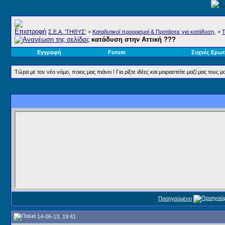
Σ.E.A. 'ΤΗΘΥΣ'
>
Καταδυτικοί προορισμοί & Προτάσεις για κατάδυση.
>
Τ
κατάδυση στην Αττική ???
Εγγραφή
Forum
Συχνές Ερωτ
Τώρα με τον νέο νόμο, ποιος μας πιάνει ! Για ρίξτε ιδέες και μοιραστείτε μαζί μας του
Προηγούμενο
14-06-13, 19:41