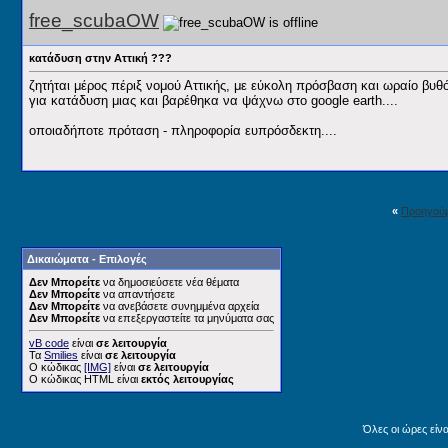
free_scubaOW
κατάδυση στην Αττική ???
ζητήται μέρος πέριξ νομού Αττικής, με εύκολη πρόσβαση και ωραίο βυθό
για κατάδυση μιας και βαρέθηκα να ψάχνω στο google earth
....
οποιαδήποτε πρόταση - πληροφορία ευπρόσδεκτη....
«
Προηγού
Δικαιώματα - Επιλογές
Δεν Μπορείτε
να δημοσιεύσετε νέα θέματα
Δεν Μπορείτε
να απαντήσετε
Δεν Μπορείτε
να ανεβάσετε συνημμένα αρχεία
Δεν Μπορείτε
να επεξεργαστείτε τα μηνύματα σας
vB code
είναι
σε λειτουργία
Τα
Smilies
είναι
σε λειτουργία
Ο κώδικας
[IMG]
είναι
σε λειτουργία
Ο κώδικας HTML είναι
εκτός λειτουργίας
Όλες οι ώρες είν