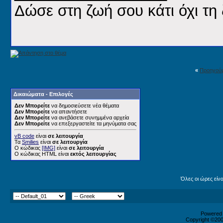
Δώσε στη ζωή σου κάτι όχι τη 
«
Προηγού
Δικαιώματα - Επιλογές
Δεν Μπορείτε
να δημοσιεύσετε νέα θέματα
Δεν Μπορείτε
να απαντήσετε
Δεν Μπορείτε
να ανεβάσετε συνημμένα αρχεία
Δεν Μπορείτε
να επεξεργαστείτε τα μηνύματα σας
vB code
είναι
σε λειτουργία
Τα
Smilies
είναι
σε λειτουργία
Ο κώδικας
[IMG]
είναι
σε λειτουργία
Ο κώδικας HTML είναι
εκτός λειτουργίας
Όλες οι ώρες είν
Powered b
Copyright ©2000