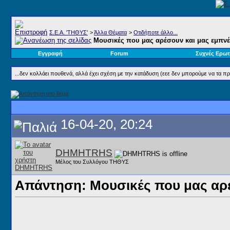
Σ.E.A. 'ΤΗΘΥΣ'
>
Άλλα Θέματα
>
Οτιδήποτε άλλο...
Μουσικές που μας αρέσουν και μας εμπνέ
Εγγραφή
Forum
Συχνές Ερωτ
...δεν κολλάει πουθενά, αλλά έχει σχέση με την κατάδυση (εεε δεν μπορούμε να τα π
16-04-20, 20:24
DHMHTRHS
Μέλος του Συλλόγου ΤΗΘΥΣ
Απάντηση: Μουσικές που μας αρέ