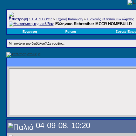
Σ.E.A. 'ΤΗΘΥΣ'
>
Τεχνική Κατάδυση
>
Συσκευές Κλειστού Κυκλώματος
Ελληνικο Rebreather MCCR HOMEBUILD
Εγγραφή
Forum
Συχνές Ερωτ
Μηχανάκια του διαβόλου? Δε νομίζω...
04-09-08, 10:20