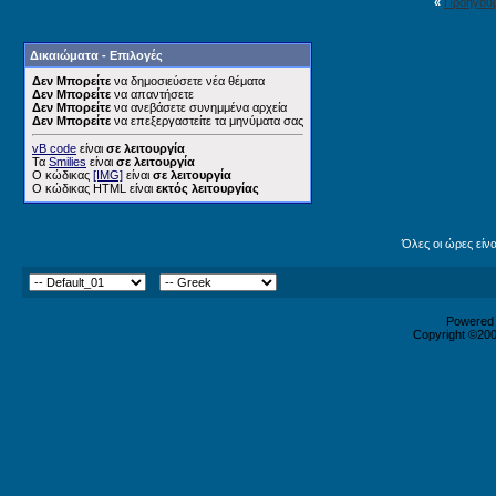
«
Προηγού
Δικαιώματα - Επιλογές
Δεν Μπορείτε
να δημοσιεύσετε νέα θέματα
Δεν Μπορείτε
να απαντήσετε
Δεν Μπορείτε
να ανεβάσετε συνημμένα αρχεία
Δεν Μπορείτε
να επεξεργαστείτε τα μηνύματα σας
vB code
είναι
σε λειτουργία
Τα
Smilies
είναι
σε λειτουργία
Ο κώδικας
[IMG]
είναι
σε λειτουργία
Ο κώδικας HTML είναι
εκτός λειτουργίας
Όλες οι ώρες είν
Powered b
Copyright ©2000