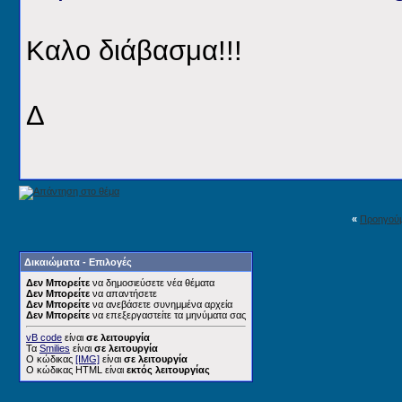
Καλο διάβασμα!!!
Δ
«
Προηγού
Δικαιώματα - Επιλογές
Δεν Μπορείτε
να δημοσιεύσετε νέα θέματα
Δεν Μπορείτε
να απαντήσετε
Δεν Μπορείτε
να ανεβάσετε συνημμένα αρχεία
Δεν Μπορείτε
να επεξεργαστείτε τα μηνύματα σας
vB code
είναι
σε λειτουργία
Τα
Smilies
είναι
σε λειτουργία
Ο κώδικας
[IMG]
είναι
σε λειτουργία
Ο κώδικας HTML είναι
εκτός λειτουργίας