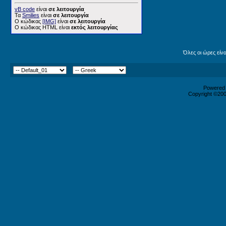
vB code
είναι
σε λειτουργία
Τα
Smilies
είναι
σε λειτουργία
Ο κώδικας
[IMG]
είναι
σε λειτουργία
Ο κώδικας HTML είναι
εκτός λειτουργίας
Όλες οι ώρες είν
Powered b
Copyright ©2000