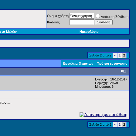
Όνομα χρήστη
Αυτόματη Σύνδεση
Κωδικός
στα Μελών
Ημερολόγιο
Σελίδα 2 από 2
<
1
2
Εργαλεία Θεμάτων
Τρόποι εμφάνισης
#
11
Εγγραφή: 16-12-2017
Περιοχή: βουλα
Μηνύματα: 6
ων....
Σελίδα 2 από 2
<
1
2