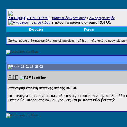
Σ.E.A. 'ΤΗΘΥΣ'
>
Καταδυτικός Εξοπλισμός
>
Άλλος εξοπλισμός
επιλογη στεγανης στολης ROFOS
Εγγραφή
Forum
Στολές, μάσκες, βατραχοπέδιλα, φακοί, μαχαίρια, πυξίδες... - όλο αυτό το αναγκαίο κα
28-01-18, 23:02
F4E
Απάντηση: επιλογη στεγανης στολης ROFOS
οκ παναγιωτη σε ευχαριστω πολυ.την αγορασα κ εγω την στολη αλλα
μηπως θα μπορουσες να μου γραψεις και με ποσα κιλα βουτας?