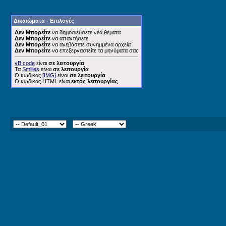
Δικαιώματα - Επιλογές
Δεν Μπορείτε
να δημοσιεύσετε νέα θέματα
Δεν Μπορείτε
να απαντήσετε
Δεν Μπορείτε
να ανεβάσετε συνημμένα αρχεία
Δεν Μπορείτε
να επεξεργαστείτε τα μηνύματα σας
vB code
είναι
σε λειτουργία
Τα
Smilies
είναι
σε λειτουργία
Ο κώδικας
[IMG]
είναι
σε λειτουργία
Ο κώδικας HTML είναι
εκτός λειτουργίας