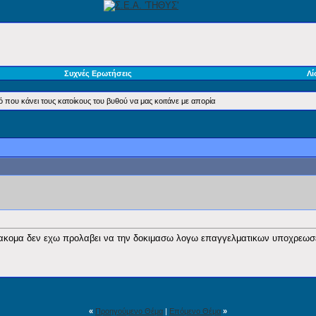
Συχνές Ερωτήσεις
Λί
κό που κάνει τους κατοίκους του βυθού να μας κοιτάνε με απορία
 ακομα δεν εχω προλαβει να την δοκιμασω λογω επαγγελματικων υποχρεωσε
«
Προηγούμενο Θέμα
|
Επόμενο Θέμα
»