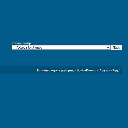
Forum Jump
Επικοινωνήστε μαζί μας
-
ScubaDive.gr
-
Αρχείο
-
Αρχή