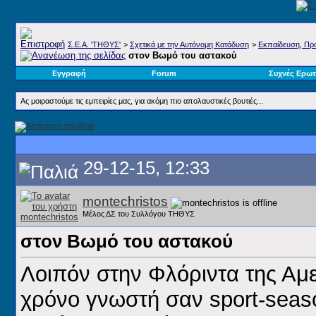
Σ.E.A. 'ΤΗΘΥΣ'
>
Σχετικά με την Αυτόνομη Κατάδυση
>
Εκπαίδευση, Προ
στον Βωμό του αστακού
Εγγραφή
Forum
Συχνές Ερωτ
Ας μοιραστούμε τις εμπειρίες μας, για ακόμη πιο απολαυστικές βουτιές...
29-12-15, 12:33
montechristos
Μέλος ΔΣ του Συλλόγου ΤΗΘΥΣ
στον Βωμό του αστακού
Λοιπόν στην Φλόριντα της Αμε
χρόνο γνωστή σαν sport-seaso