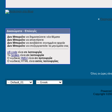
«
Προηγού
Δικαιώματα - Επιλογές
Δεν Μπορείτε
να δημοσιεύσετε νέα θέματα
Δεν Μπορείτε
να απαντήσετε
Δεν Μπορείτε
να ανεβάσετε συνημμένα αρχεία
Δεν Μπορείτε
να επεξεργαστείτε τα μηνύματα σας
vB code
είναι
σε λειτουργία
Τα
Smilies
είναι
σε λειτουργία
Ο κώδικας
[IMG]
είναι
σε λειτουργία
Ο κώδικας HTML είναι
εκτός λειτουργίας
Όλες οι ώρες είν
Powered b
Copyright ©2000