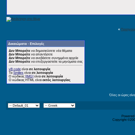
«
Προηγού
Δικαιώματα - Επιλογές
Δεν Μπορείτε
να δημοσιεύσετε νέα θέματα
Δεν Μπορείτε
να απαντήσετε
Δεν Μπορείτε
να ανεβάσετε συνημμένα αρχεία
Δεν Μπορείτε
να επεξεργαστείτε τα μηνύματα σας
vB code
είναι
σε λειτουργία
Τα
Smilies
είναι
σε λειτουργία
Ο κώδικας
[IMG]
είναι
σε λειτουργία
Ο κώδικας HTML είναι
εκτός λειτουργίας
Όλες οι ώρες είν
Powered b
Copyright ©2000