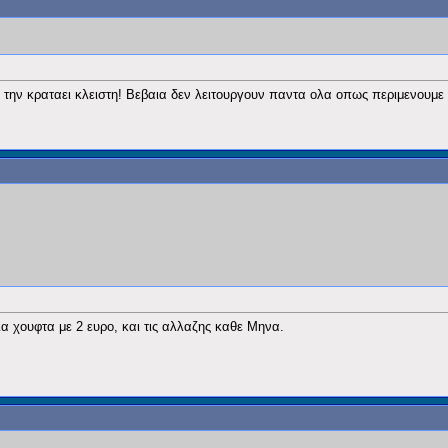
να την κραταει κλειστη! Βεβαια δεν λειτουργουν παντα ολα οπως περιμενουμε
ια χουφτα με 2 ευρο, και τις αλλαζης καθε Μηνα.