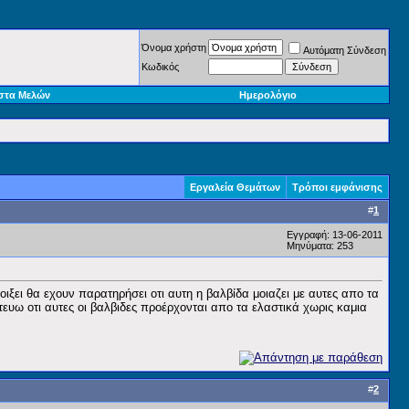
Όνομα χρήστη
Αυτόματη Σύνδεση
Κωδικός
στα Μελών
Ημερολόγιο
Εργαλεία Θεμάτων
Τρόποι εμφάνισης
#
1
Εγγραφή: 13-06-2011
Μηνύματα: 253
ξει θα εχουν παρατηρήσει οτι αυτη η βαλβίδα μοιαζει με αυτες απο τα
ευω οτι αυτες οι βαλβιδες προέρχονται απο τα ελαστικά χωρις καμια
#
2