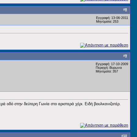
#
8
Εγγραφή: 13-06-2011
Μηνύματα: 253
#
9
Εγγραφή: 17-10-2009
Περιοχή: Βυρωνα
Μηνύματα: 357
 οδό στην δεύτερη Γωνία στο αριστερά χέρι. Ειδή βουλκανιζατέρ.
#
10