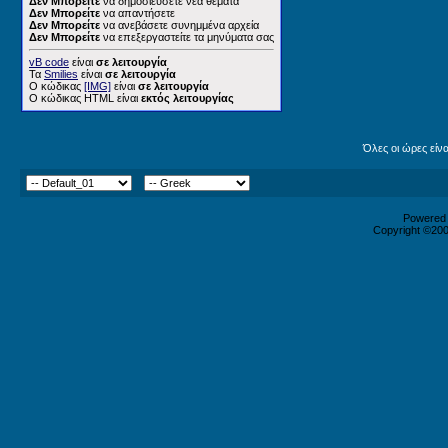
Δεν Μπορείτε
να δημοσιεύσετε νέα θέματα
Δεν Μπορείτε
να απαντήσετε
Δεν Μπορείτε
να ανεβάσετε συνημμένα αρχεία
Δεν Μπορείτε
να επεξεργαστείτε τα μηνύματα σας
vB code
είναι
σε λειτουργία
Τα
Smilies
είναι
σε λειτουργία
Ο κώδικας
[IMG]
είναι
σε λειτουργία
Ο κώδικας HTML είναι
εκτός λειτουργίας
Όλες οι ώρες είν
Powered b
Copyright ©2000