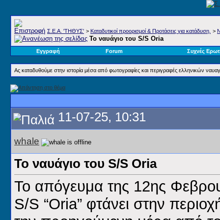
Σ.E.A. 'ΤΗΘΥΣ'
>
Καταδυτικοί προορισμοί & Προτάσεις για κατάδυση.
>
Ν
Το ναυάγιο του S/S Oria
Εγγραφή
Forum
Συχνές Ερωτ
Ας καταδυθούμε στην ιστορία μέσα από φωτογραφίες και περιγραφές ελληνικών ναυα
11-07-25, 10:31
whale
Το ναυάγιο του S/S Oria
Το απόγευμα της 12ης Φεβρου
S/S “Oria” φτάνει στην περιο