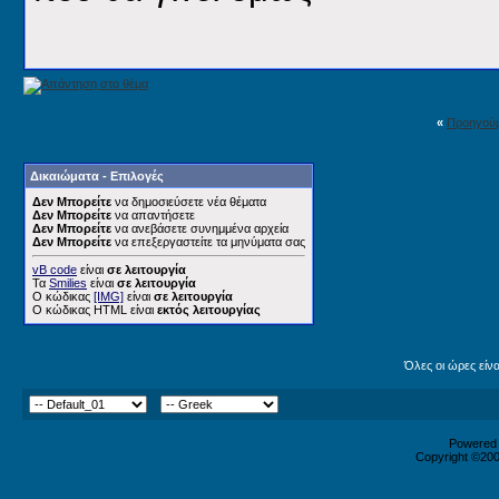
«
Προηγού
Δικαιώματα - Επιλογές
Δεν Μπορείτε
να δημοσιεύσετε νέα θέματα
Δεν Μπορείτε
να απαντήσετε
Δεν Μπορείτε
να ανεβάσετε συνημμένα αρχεία
Δεν Μπορείτε
να επεξεργαστείτε τα μηνύματα σας
vB code
είναι
σε λειτουργία
Τα
Smilies
είναι
σε λειτουργία
Ο κώδικας
[IMG]
είναι
σε λειτουργία
Ο κώδικας HTML είναι
εκτός λειτουργίας
Όλες οι ώρες είν
Powered b
Copyright ©2000