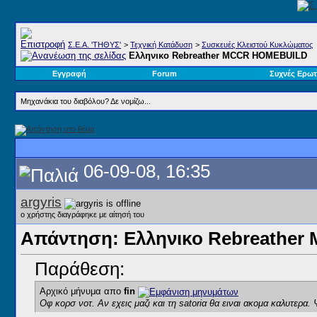
Σ.E.A. 'ΤΗΘΥΣ'
>
Τεχνική Κατάδυση
>
Συσκευές Κλειστού Κυκλώματος
Ελληνικο Rebreather MCCR HOMEBUILD
Εγγραφή
Forum
Συχνές Ερωτ
Μηχανάκια του διαβόλου? Δε νομίζω...
06-09-08, 16:35
argyris
ο χρήστης διαγράφηκε με αίτησή του
Απάντηση: Ελληνικο Rebreathe
Παράθεση:
Αρχικό μήνυμα απο
fin
Οφ κορσ νοτ. Αν εχεις μαζι και τη satoriα θα ειναι ακομα καλυτερα