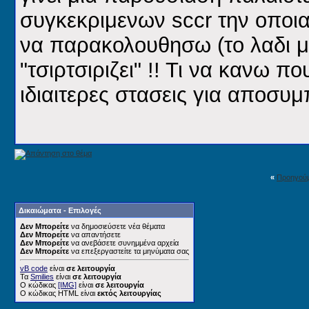
συγκεκριμενων sccr την οποια
να παρακολουθησω (το λαδι μ
"τσιρτσιριζει" !! Τι να κανω 
ιδιαιτερες στασεις για αποσυμ
«
Προηγού
Δικαιώματα - Επιλογές
Δεν Μπορείτε
να δημοσιεύσετε νέα θέματα
Δεν Μπορείτε
να απαντήσετε
Δεν Μπορείτε
να ανεβάσετε συνημμένα αρχεία
Δεν Μπορείτε
να επεξεργαστείτε τα μηνύματα σας
vB code
είναι
σε λειτουργία
Τα
Smilies
είναι
σε λειτουργία
Ο κώδικας
[IMG]
είναι
σε λειτουργία
Ο κώδικας HTML είναι
εκτός λειτουργίας