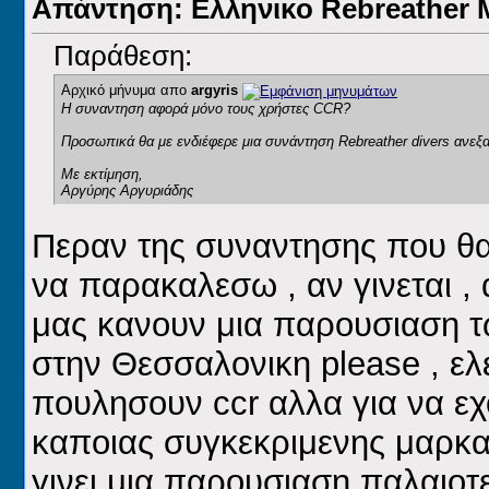
Απάντηση: Ελληνικο Rebreathe
Παράθεση:
Αρχικό μήνυμα απο
argyris
H συναντηση αφορά μόνο τους χρήστες CCR?
Προσωπικά θα με ενδιέφερε μια συνάντηση Rebreather divers ανεξ
Με εκτίμηση,
Αργύρης Αργυριάδης
Περαν της συναντησης που θα 
να παρακαλεσω , αν γινεται ,
μας κανουν μια παρουσιαση τ
στην Θεσσαλονικη please , ελε
πουλησουν ccr αλλα για να εχ
καποιας συγκεκριμενης μαρκας 
γινει μια παρουσιαση παλαιοτ