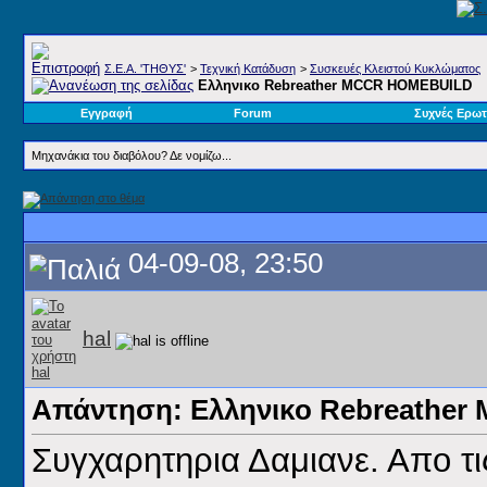
Σ.E.A. 'ΤΗΘΥΣ'
>
Τεχνική Κατάδυση
>
Συσκευές Κλειστού Κυκλώματος
Ελληνικο Rebreather MCCR HOMEBUILD
Εγγραφή
Forum
Συχνές Ερωτ
Μηχανάκια του διαβόλου? Δε νομίζω...
04-09-08, 23:50
hal
Απάντηση: Ελληνικο Rebreathe
Συγχαρητηρια Δαμιανε. Απο τις