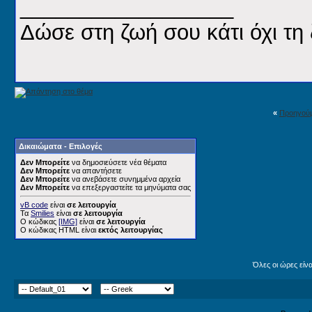
__________________
Δώσε στη ζωή σου κάτι όχι τη 
«
Προηγού
Δικαιώματα - Επιλογές
Δεν Μπορείτε
να δημοσιεύσετε νέα θέματα
Δεν Μπορείτε
να απαντήσετε
Δεν Μπορείτε
να ανεβάσετε συνημμένα αρχεία
Δεν Μπορείτε
να επεξεργαστείτε τα μηνύματα σας
vB code
είναι
σε λειτουργία
Τα
Smilies
είναι
σε λειτουργία
Ο κώδικας
[IMG]
είναι
σε λειτουργία
Ο κώδικας HTML είναι
εκτός λειτουργίας
Όλες οι ώρες είν