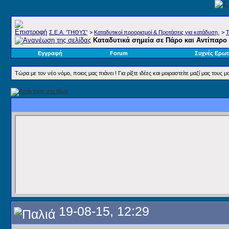
Σ.E.A. 'ΤΗΘΥΣ'
>
Καταδυτικοί προορισμοί & Προτάσεις για κατάδυση.
>
Τ
Καταδυτικά σημεία σε Πάρο και Αντίπαρο
Εγγραφή
Forum
Συχνές Ερωτ
Τώρα με τον νέο νόμο, ποιος μας πιάνει ! Για ρίξτε ιδέες και μοιραστείτε μαζί μας του
19-08-15, 12:29