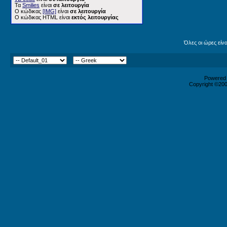
Τα
Smilies
είναι
σε λειτουργία
Ο κώδικας
[IMG]
είναι
σε λειτουργία
Ο κώδικας HTML είναι
εκτός λειτουργίας
Όλες οι ώρες είν
Powered b
Copyright ©2000