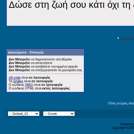
Δώσε στη ζωή σου κάτι όχι τη 
«
Προηγού
Δικαιώματα - Επιλογές
Δεν Μπορείτε
να δημοσιεύσετε νέα θέματα
Δεν Μπορείτε
να απαντήσετε
Δεν Μπορείτε
να ανεβάσετε συνημμένα αρχεία
Δεν Μπορείτε
να επεξεργαστείτε τα μηνύματα σας
vB code
είναι
σε λειτουργία
Τα
Smilies
είναι
σε λειτουργία
Ο κώδικας
[IMG]
είναι
σε λειτουργία
Ο κώδικας HTML είναι
εκτός λειτουργίας
Όλες οι ώρες είν
Powered b
Copyright ©2000