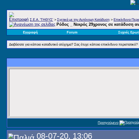
Σ.E.A. 'ΤΗΘΥΣ'
>
Σχετικά με την Αυτόνομη Κατάδυση
>
Επικίνδυνα Περισ
Ρόδος _ Νεκρός 29χρονος σε κατάδυση αν
Εγγραφή
Forum
Συχνές Ερωτ
Διαβάσατε για κάποιο καταδυτικό ατύχημα? Σας έτυχε κάποιο επικίνδυνο περιστατικό? Β
Προηγούμενο
08-07-20, 13:06