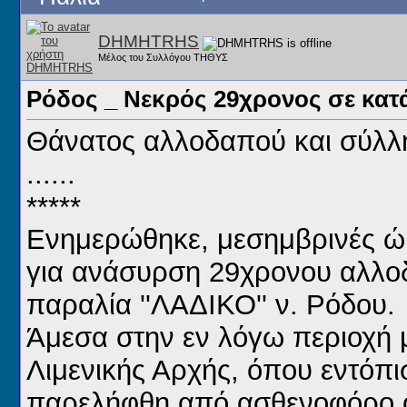
DHMHTRHS
Μέλος του Συλλόγου ΤΗΘΥΣ
Ρόδος _ Νεκρός 29χρονος σε κατ
Θάνατος αλλοδαπού και σύλλ
......
*****
Ενημερώθηκε, μεσημβρινές ώρ
για ανάσυρση 29χρονου αλλοδα
παραλία ''ΛΑΔΙΚΟ'' ν. Ρόδου.
Άμεσα στην εν λόγω περιοχή μ
Λιμενικής Αρχής, όπου εντόπι
παρελήφθη από ασθενοφόρο ό