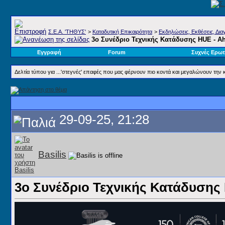
Σ.E.A. 'ΤΗΘΥΣ'
>
Καταδυτική Επικαιρότητα
>
Εκδηλώσεις, Εκθέσεις, Διαγ
3ο Συνέδριο Τεχνικής Κατάδυσης HUE - 
Εγγραφή
Forum
Συχνές Ερωτ
Δελτία τύπου για ...'στεγνές' επαφές που μας φέρνουν πιο κοντά και μεγαλώνουν την 
29-09-25, 21:28
Basilis
3ο Συνέδριο Τεχνικής Κατάδυσης