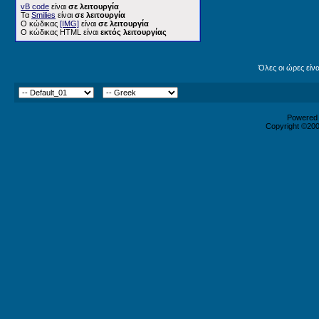
vB code
είναι
σε λειτουργία
Τα
Smilies
είναι
σε λειτουργία
Ο κώδικας
[IMG]
είναι
σε λειτουργία
Ο κώδικας HTML είναι
εκτός λειτουργίας
Όλες οι ώρες είν
Powered b
Copyright ©2000