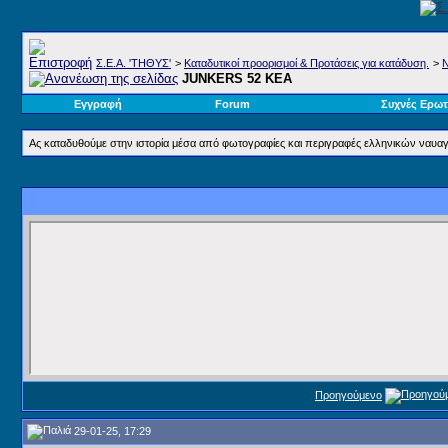
Σ.E.A. 'ΤΗΘΥΣ'
>
Καταδυτικοί προορισμοί & Προτάσεις για κατάδυση.
>
Ν
JUNKERS 52 KEA
Εγγραφή
Forum
Συχνές Ερωτ
Ας καταδυθούμε στην ιστορία μέσα από φωτογραφίες και περιγραφές ελληνικών ναυα
Προηγούμενο
29-01-25, 17:29