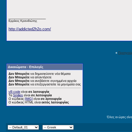
__________________
Ερρίκος Κρανιδιώτης
http://addicted2h2o.com/
«
Προηγού
Δικαιώματα - Επιλογές
Δεν Μπορείτε
να δημοσιεύσετε νέα θέματα
Δεν Μπορείτε
να απαντήσετε
Δεν Μπορείτε
να ανεβάσετε συνημμένα αρχεία
Δεν Μπορείτε
να επεξεργαστείτε τα μηνύματα σας
vB code
είναι
σε λειτουργία
Τα
Smilies
είναι
σε λειτουργία
Ο κώδικας
[IMG]
είναι
σε λειτουργία
Ο κώδικας HTML είναι
εκτός λειτουργίας
Όλες οι ώρες είν