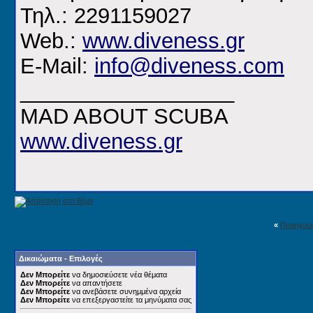
Τηλ.: 2291159027
Web.:
www.diveness.gr
E-Mail:
info@diveness.com
__________________
MAD ABOUT SCUBA
www.diveness.gr
«
Προηγού
Δικαιώματα - Επιλογές
Δεν Μπορείτε
να δημοσιεύσετε νέα θέματα
Δεν Μπορείτε
να απαντήσετε
Δεν Μπορείτε
να ανεβάσετε συνημμένα αρχεία
Δεν Μπορείτε
να επεξεργαστείτε τα μηνύματα σας