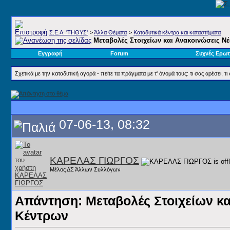
Σ.E.A. 'ΤΗΘΥΣ'
>
Άλλα Θέματα
>
Καταδυτικά κέντρα και καταστήματα
Μεταβολές Στοιχείων και Ανακοινώσεις Ν
Εγγραφή
Forum
Συχνές Ερωτ
Σχετικά με την καταδυτική αγορά - πείτε τα πράγματα με τ' όνομά τους: τι σας αρέσει, τι 
07-06-13, 08:32
ΚΑΡΕΛΑΣ ΓΙΩΡΓΟΣ
Μέλος ΔΣ Άλλων Συλλόγων
Απάντηση: Μεταβολές Στοιχείων κ
Κέντρων