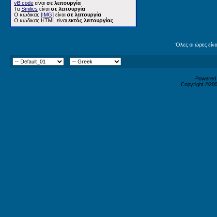
vB code
είναι
σε λειτουργία
Τα
Smilies
είναι
σε λειτουργία
Ο κώδικας
[IMG]
είναι
σε λειτουργία
Ο κώδικας HTML είναι
εκτός λειτουργίας
Όλες οι ώρες είν
Powered b
Copyright ©2000