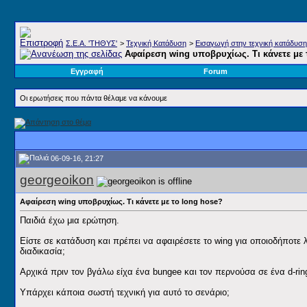
Σ.E.A. 'ΤΗΘΥΣ'
>
Τεχνική Κατάδυση
>
Εισαγωγή στην τεχνική κατάδυση
Αφαίρεση wing υποβρυχίως. Τι κάνετε με 
Εγγραφή
Forum
Οι ερωτήσεις που πάντα θέλαμε να κάνουμε
06-09-16, 21:27
georgeoikon
Αφαίρεση wing υποβρυχίως. Τι κάνετε με το long hose?
Παιδιά έχω μια ερώτηση.
Είστε σε κατάδυση και πρέπει να αφαιρέσετε το wing για οποιοδήποτε 
διαδικασία;
Αρχικά πριν τον βγάλω είχα ένα bungee και τον περνούσα σε ένα d-ri
Υπάρχει κάποια σωστή τεχνική για αυτό το σενάριο;