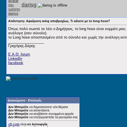
darisg
Απάντηση: Αφαίρεση wing υποβρυχίως. Τι κάνετε με το long hose?
Όπως πολύ σωστά τα λέει ο Δημήτριος, το long hose είναι κομμάτι μια
ανάλογα (σαν σύνολο).
το Long hose αποσπασμένο από το σύνολο και χωρίς την ανάλογη εκπα
__________________
Γρηγόρης Δάρης
Ε.Α.Θ. forum
LinkedIn
facebook
Δικαιώματα - Επιλογές
Δεν Μπορείτε
να δημοσιεύσετε νέα θέματα
Δεν Μπορείτε
να απαντήσετε
Δεν Μπορείτε
να ανεβάσετε συνημμένα αρχεία
Δεν Μπορείτε
να επεξεργαστείτε τα μηνύματα σας
vB code
είναι
σε λειτουργία