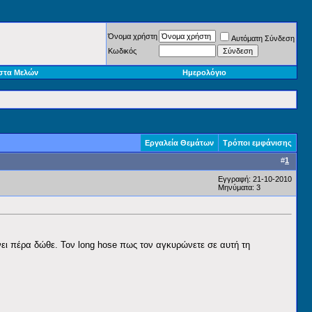
Όνομα χρήστη
Αυτόματη Σύνδεση
Κωδικός
στα Μελών
Ημερολόγιο
Εργαλεία Θεμάτων
Τρόποι εμφάνισης
#
1
Εγγραφή: 21-10-2010
Μηνύματα: 3
νει πέρα δώθε. Τον long hose πως τον αγκυρώνετε σε αυτή τη