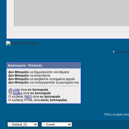
«
Προηγού
Δικαιώματα - Επιλογές
Δεν Μπορείτε
να δημοσιεύσετε νέα θέματα
Δεν Μπορείτε
να απαντήσετε
Δεν Μπορείτε
να ανεβάσετε συνημμένα αρχεία
Δεν Μπορείτε
να επεξεργαστείτε τα μηνύματα σας
vB code
είναι
σε λειτουργία
Τα
Smilies
είναι
σε λειτουργία
Ο κώδικας
[IMG]
είναι
σε λειτουργία
Ο κώδικας HTML είναι
εκτός λειτουργίας
Όλες οι ώρες είν