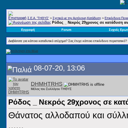
Σ.E.A. 'ΤΗΘΥΣ'
>
Σχετικά με την Αυτόνομη Κατάδυση
>
Επικίνδυνα Περισ
Ρόδος _ Νεκρός 29χρονος σε κατάδυση αν
Εγγραφή
Forum
Συχνές Ερωτ
Διαβάσατε για κάποιο καταδυτικό ατύχημα? Σας έτυχε κάποιο επικίνδυνο περιστατικό? Β
08-07-20, 13:06
DHMHTRHS
Μέλος του Συλλόγου ΤΗΘΥΣ
Ρόδος _ Νεκρός 29χρονος σε κατ
Θάνατος αλλοδαπού και σύλλ
......