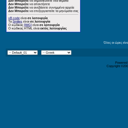
Δεν Μπορείτε
να δημοσιεύσετε νέα θέματα
Δεν Μπορείτε
να απαντήσετε
Δεν Μπορείτε
να ανεβάσετε συνημμένα αρχεία
Δεν Μπορείτε
να επεξεργαστείτε τα μηνύματα σας
vB code
είναι
σε λειτουργία
Τα
Smilies
είναι
σε λειτουργία
Ο κώδικας
[IMG]
είναι
σε λειτουργία
Ο κώδικας HTML είναι
εκτός λειτουργίας
Όλες οι ώρες είν
Powered b
Copyright ©2000