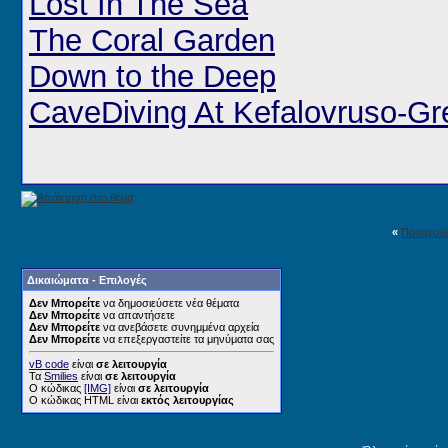
Lost In The Sea
The Coral Garden
Down to the Deep
CaveDiving At Kefalovruso-G
«
Προηγού
Δικαιώματα - Επιλογές
Δεν Μπορείτε
να δημοσιεύσετε νέα θέματα
Δεν Μπορείτε
να απαντήσετε
Δεν Μπορείτε
να ανεβάσετε συνημμένα αρχεία
Δεν Μπορείτε
να επεξεργαστείτε τα μηνύματα σας
vB code
είναι
σε λειτουργία
Τα
Smilies
είναι
σε λειτουργία
Ο κώδικας
[IMG]
είναι
σε λειτουργία
Ο κώδικας HTML είναι
εκτός λειτουργίας