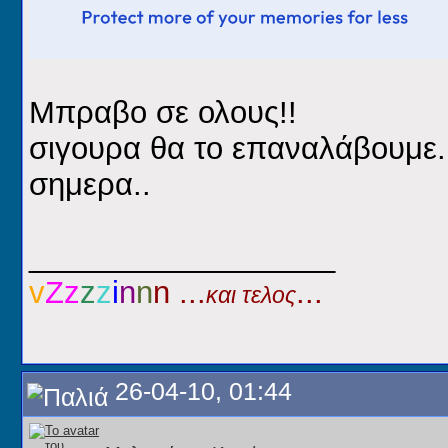
Μπραβο σε ολους!!
σιγουρα θα το επαναλάβουμε..
σημερα..
__________________
v
Ζz
z
z
i
n
n
n ...
...
και τελος
26-04-10, 01:44