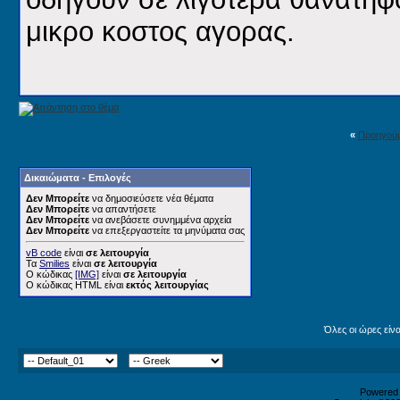
μικρο κοστος αγορας.
«
Προηγού
Δικαιώματα - Επιλογές
Δεν Μπορείτε
να δημοσιεύσετε νέα θέματα
Δεν Μπορείτε
να απαντήσετε
Δεν Μπορείτε
να ανεβάσετε συνημμένα αρχεία
Δεν Μπορείτε
να επεξεργαστείτε τα μηνύματα σας
vB code
είναι
σε λειτουργία
Τα
Smilies
είναι
σε λειτουργία
Ο κώδικας
[IMG]
είναι
σε λειτουργία
Ο κώδικας HTML είναι
εκτός λειτουργίας
Όλες οι ώρες είν
Powered b