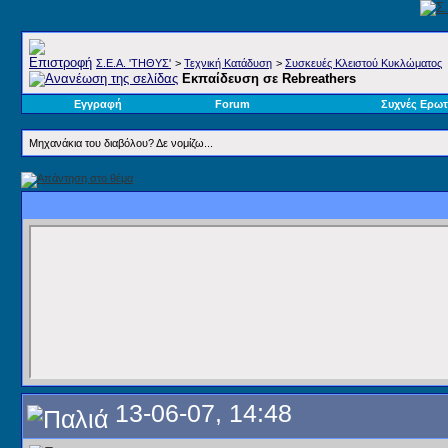
Σ.E.A. 'ΤΗΘΥΣ'
>
Τεχνική Κατάδυση
>
Συσκευές Κλειστού Κυκλώματος
Εκπαίδευση σε Rebreathers
Εγγραφή
Forum
Συχνές Ερωτ
Μηχανάκια του διαβόλου? Δε νομίζω...
13-06-07, 14:48