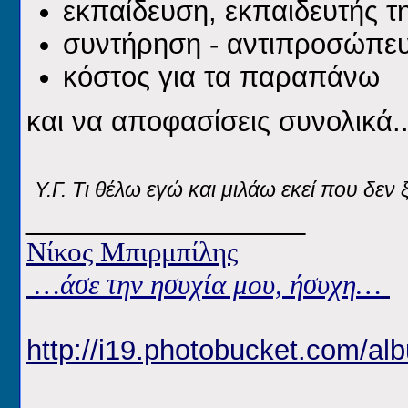
εκπαίδευση, εκπαιδευτής τ
συντήρηση - αντιπροσώπε
κόστος για τα παραπάνω
και να αποφασίσεις συνολικά..
Υ.Γ. Τι θέλω εγώ και μιλάω εκεί που δεν
__________________
Νίκος Μπιρμπίλης
…άσε την ησυχία μου, ήσυχη…
http://i19.photobucket.com/alb