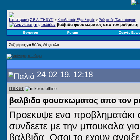
Σ.E.A. 'ΤΗΘΥΣ'
>
Καταδυτικός Εξοπλισμός
>
Ρυθμιστές Πλευστότητας
βαλβιδα φουσκωματος απο τον ρυθμιστη
Εγγραφή
Forum
Συχνές Ερωτ
Συζητήσεις για BCDs, Wings κλπ.
24-02-19, 12:18
miker
βαλβιδα φουσκωματος απο τον ρ
Προεκυψε ενα προβληματάκι σ
συνδεετε με την μπουκαλα για
βαλβιδα. Οσοι το εχουν ανοιξε