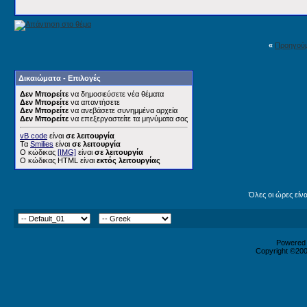
«
Προηγού
Δικαιώματα - Επιλογές
Δεν Μπορείτε
να δημοσιεύσετε νέα θέματα
Δεν Μπορείτε
να απαντήσετε
Δεν Μπορείτε
να ανεβάσετε συνημμένα αρχεία
Δεν Μπορείτε
να επεξεργαστείτε τα μηνύματα σας
vB code
είναι
σε λειτουργία
Τα
Smilies
είναι
σε λειτουργία
Ο κώδικας
[IMG]
είναι
σε λειτουργία
Ο κώδικας HTML είναι
εκτός λειτουργίας
Όλες οι ώρες είν
Powered b
Copyright ©2000