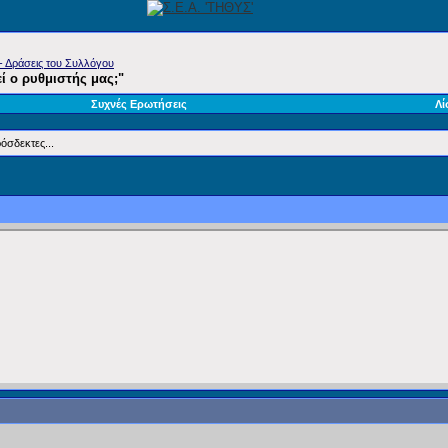
- Δράσεις του Συλλόγου
εί ο ρυθμιστής μας;"
Συχνές Ερωτήσεις
Λί
όσδεκτες...