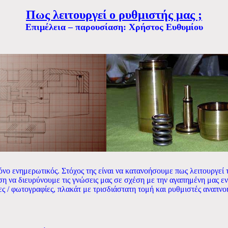
Πως λειτουργεί ο ρυθμιστής μας ;
Επιμέλεια – παρουσίαση: Χρήστος Ευθυμίου
όνο ενημερωτικός. Στόχος της είναι να κατανοήσουμε πως λειτουργεί 
ση να διευρύνουμε τις γνώσεις μας σε σχέση με την αγαπημένη μας ε
ς / φωτογραφίες, πλακάτ με τρισδιάστατη τομή και ρυθμιστές αναπνο