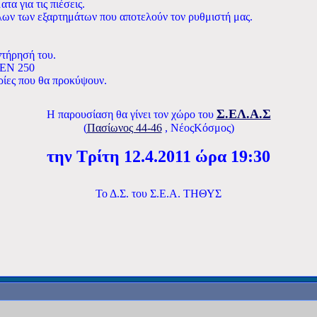
α για τις πιέσεις.
λων των εξαρτημάτων που αποτελούν τον ρυθμιστή μας.
ντήρησή του.
 EN 250
ρίες που θα προκύψουν.
Σ.ΕΛ.Α.Σ
Η παρουσίαση θα γίνει
τον χώρο του
(
Πασίωνος 44-46
, ΝέοςΚόσμος)
την Τρίτη 12.4.2011
ώρα 19:30
Το Δ.Σ. του Σ.Ε.Α. ΤΗΘΥΣ