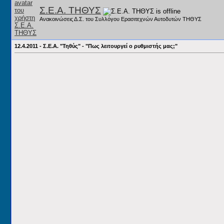
Σ.Ε.Α. ΤΗΘΥΣ
Ανακοινώσεις Δ.Σ. του Συλλόγου Ερασιτεχνών Αυτοδυτών ΤΗΘΥΣ
12.4.2011 - Σ.Ε.Α. "Τηθύς" - "Πως λειτουργεί ο ρυθμιστής μας;"