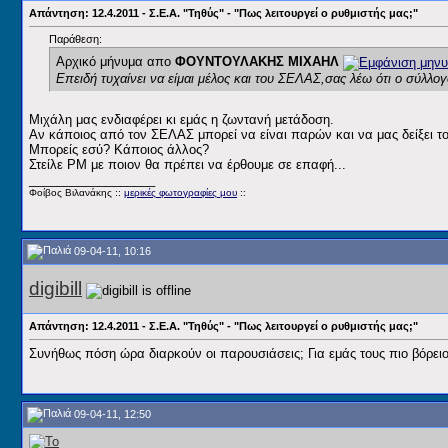
Απάντηση: 12.4.2011 - Σ.Ε.Α. "Τηθύς" - "Πως λειτουργεί ο ρυθμιστής μας;"
Παράθεση:
Αρχικό μήνυμα απο
ΦΟΥΝΤΟΥΛΑΚΗΣ ΜΙΧΑΗΛ
Επειδή τυχαίνει να είμαι μέλος και του ΣΕΛΑΣ,σας λέω ότι ο σύλλογος
Μιχάλη μας ενδιαφέρει κι εμάς η ζωντανή μετάδοση.
Αν κάποιος από τον ΣΕΛΑΣ μπορεί να είναι παρών και να μας δείξει τ
Μπορείς εσύ? Κάποιος άλλος?
Στείλε PM με ποιον θα πρέπει να έρθουμε σε επαφή...
__________________
Φοίβος Βιλανάκης ::
μερικές φωτογραφίες μου
::
09-04-11, 10:16
digibill
Απάντηση: 12.4.2011 - Σ.Ε.Α. "Τηθύς" - "Πως λειτουργεί ο ρυθμιστής μας;"
Συνήθως πόση ώρα διαρκούν οι παρουσιάσεις; Για εμάς τους πιο βόρε
09-04-11, 12:50