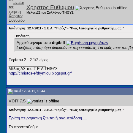
Χρηστος Ευθυμιου
Μέλος ΔΣ του Συλλόγου ΤΗΘΥΣ
Απάντηση: 12.4.2011 - Σ.Ε.Α. "Τηθύς" - "Πως λειτουργεί ο ρυθμιστής μας;"
Παράθεση:
Αρχικό μήνυμα απο
digibill
Συνήθως πόση ώρα διαρκούν οι παρουσιάσεις; Για εμάς τους πιο β
Περίπου 2 - 2 1/2 ώρες.
__________________
Μέλος ΔΣ του Σ.Ε.Α ΤΗΘΥΣ
http://christos-efthymiou.blogspot.gr/
12-04-11, 18:44
vorrias
Απάντηση: 12.4.2011 - Σ.Ε.Α. "Τηθύς" - "Πως λειτουργεί ο ρυθμιστής μας;"
Πρώτη πειραματική ζωντανή αναμετάδοση....
Το προσπαθούμε...