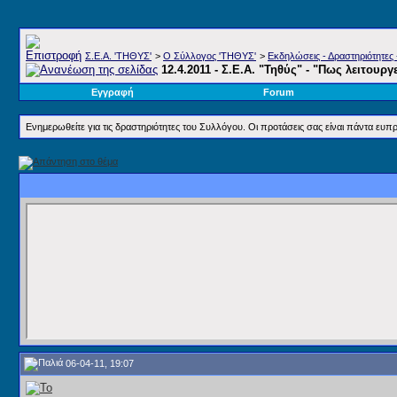
Σ.E.A. 'ΤΗΘΥΣ'
>
Ο Σύλλογος 'ΤΗΘΥΣ'
>
Εκδηλώσεις - Δραστηριότητες 
12.4.2011 - Σ.Ε.Α. "Τηθύς" - "Πως λειτουργ
Εγγραφή
Forum
Ενημερωθείτε για τις δραστηριότητες του Συλλόγου. Οι προτάσεις σας είναι πάντα ευπρ
06-04-11, 19:07