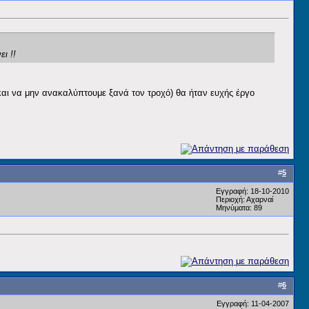
ι !!
 και να μην ανακαλύπτουμε ξανά τον τροχό) θα ήταν ευχής έργο
#
5
Εγγραφή: 18-10-2010
Περιοχή: Αχαρναί
Μηνύματα: 89
#
6
Εγγραφή: 11-04-2007