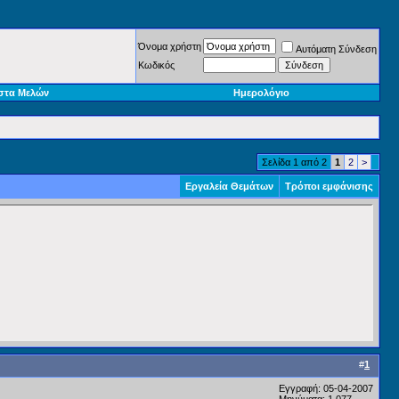
Όνομα χρήστη
Αυτόματη Σύνδεση
Κωδικός
στα Μελών
Ημερολόγιο
Σελίδα 1 από 2
1
2
>
Εργαλεία Θεμάτων
Τρόποι εμφάνισης
#
1
Εγγραφή: 05-04-2007