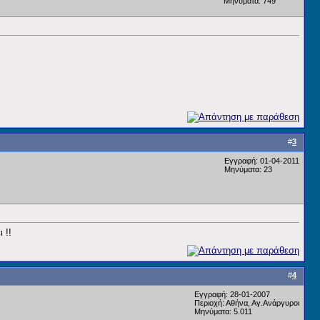
Μηνύματα: 749
#
3
Εγγραφή: 01-04-2011
Μηνύματα: 23
 !!
#
4
Εγγραφή: 28-01-2007
Περιοχή: Αθήνα, Αγ.Ανάργυροι
Μηνύματα: 5.011